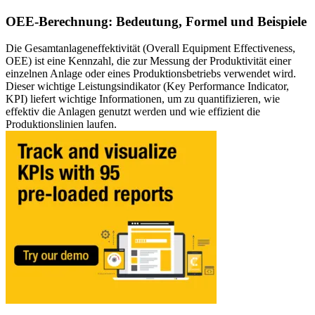
Ressourcencenter
Der gemeinsame Ursprung und wohin wir uns entwickeln
Alle von uns veröffentlichten Inhalte durchsuchen und filtern
Fluke Reliability-Ökosystem
OEE-Berechnung: Bedeutung, Formel und Beispiele
Blog
Wie die Produkte zusammenarbeiten
Perspektive von Praktikern, wöchentlich
Partner
Die Gesamtanlageneffektivität (Overall Equipment Effectiveness,
Whitepapers
Wiederverkäufer, Technologie, Lieferung
OEE) ist eine Kennzahl, die zur Messung der Produktivität einer
Ausführliche Inhalte, mit und ohne Registrierung
Partnersuche
einzelnen Anlage oder eines Produktionsbetriebs verwendet wird.
Webinare
Alle Partner anzeigen
Dieser wichtige Leistungsindikator (Key Performance Indicator,
Live und on-demand
Kundengeschichten
KPI) liefert wichtige Informationen, um zu quantifizieren, wie
Veranstaltungen
Ergebnisse aus über 7.400 Implementierungen
effektiv die Anlagen genutzt werden und wie effizient die
Wo Sie uns persönlich treffen können
Karriere
Produktionslinien laufen.
ROI-Rechner
Offene Stellen, das Leben bei eMaint
Branchenspezifische Eingaben, teilbares Ergebnis
Kontakt
SUPPORT
Vertrieb, Support, regionale Niederlassungen
Hilfe-Center
Durchsuchbare Produktdokumentation
Customer-Success-Portal
Fragen und Antworten zwischen Kunden
Trust Center
Sicherheit, Compliance, Hosting
API-Dokumentation
Für Entwickler und Plattforminhaber
Versionshinweise
Was veröffentlicht wurde, was als Nächstes kommt
SCHULUNG
Schulungsübersicht