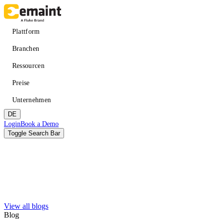
Direkt
zum
Inhalt
Main
Plattform
navigation
Branchen
Ressourcen
Preise
Unternehmen
DE
Header
Login
Book a Demo
CTA
Toggle Search Bar
Suche
Absenden
View all blogs
VERBESSERN SIE DIE VERFÜGBARKEIT
LERNEN
Über eMaint + Fluke
Blog