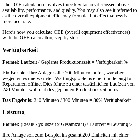
The OEE calculation involves three key factors discussed above:
availability, performance, and quality. You may also see it referred to
as the overall equipment efficiency formula, but effectiveness is
more accurate.
Here’s how you calculate OEE (overall equipment effectiveness)
Flottenwartung
with the OEE calculation, step by step:
Mobile App
Rollmaterial, planmäßiger Service, Ersatzteile
Erfahrung für Außendiensttechniker
Verfügbarkeit
Formel:
Laufzeit / Geplante Produktionszeit = Verfügbarkeit %
Ein Beispiel: Ihre Anlage sollte 300 Minuten laufen, war aber
wegen eines unerwarteten Wartungsproblems eine Stunde lang für
Reparaturen offline. Dies führte zu einer tatsächlichen Laufzeit von
240 Minuten während des geplanten Produktionszeitraums.
Das Ergebnis:
240 Minuten / 300 Minuten = 80% Verfügbarkeit
Leistung
Formel:
(Ideale Zykluszeit x Gesamtzahl) / Laufzeit = Leistung %
Ihre Anlage soll zum Beispiel insgesamt 200 Einheiten mit einer