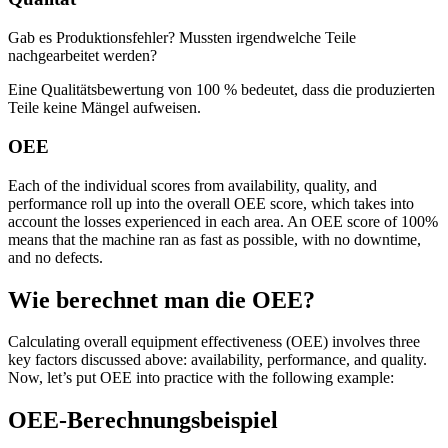
Prädiktive Wartung
Gewerbe, Bildung, gemischt genutzte Immobilien
Auf Basis von Sensor- und Zustandsdaten handeln
Gab es Produktionsfehler? Mussten irgendwelche Teile
nachgearbeitet werden?
Eine Qualitätsbewertung von 100 % bedeutet, dass die produzierten
Teile keine Mängel aufweisen.
OEE
Each of the individual scores from availability, quality, and
performance roll up into the overall OEE score, which takes into
account the losses experienced in each area. An OEE score of 100%
means that the machine ran as fast as possible, with no downtime,
and no defects.
Wie berechnet man die OEE?
Calculating overall equipment effectiveness (OEE) involves three
key factors discussed above: availability, performance, and quality.
Now, let’s put OEE into practice with the following example:
OEE-Berechnungsbeispiel