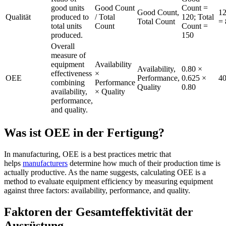
good units
Good Count
Count =
Good Count,
12
Qualität
produced to
/ Total
120; Total
Total Count
=
total units
Count
Count =
produced.
150
Overall
measure of
equipment
Availability
Availability,
0.80 ×
effectiveness
×
OEE
Performance,
0.625 ×
4
combining
Performance
Quality
0.80
availability,
× Quality
performance,
and quality.
Was ist OEE in der Fertigung?
In manufacturing, OEE is a best practices metric that
Life Sciences
helps
manufacturers
determine how much of their production time is
Vorbeugende Wartung
GxP, 21 CFR Part 11, validierungsbereit
actually productive. As the name suggests, calculating OEE is a
Wiederkehrende Arbeiten planen, Ausfälle vermeiden
method to evaluate equipment efficiency by measuring equipment
against three factors: availability, performance, and quality.
Faktoren der Gesamteffektivität der
Ausrüstung