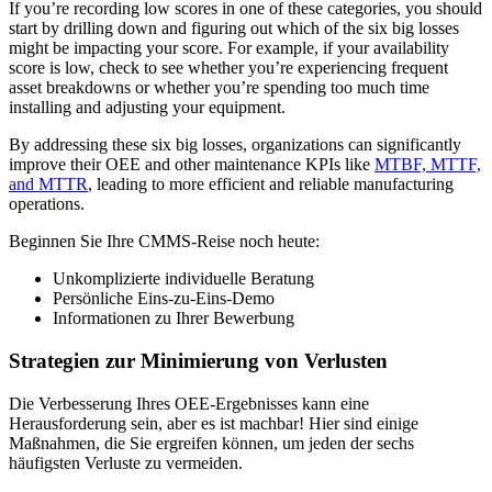
If you’re recording low scores in one of these categories, you should
start by drilling down and figuring out which of the six big losses
might be impacting your score. For example, if your availability
score is low, check to see whether you’re experiencing frequent
Lieferantenverwaltung
asset breakdowns or whether you’re spending too much time
Auftragnehmerzugang, Arbeitsgenehmigungen
installing and adjusting your equipment.
By addressing these six big losses, organizations can significantly
improve their OEE and other maintenance KPIs like
MTBF, MTTF,
and MTTR
, leading to more efficient and reliable manufacturing
operations.
Beginnen Sie Ihre CMMS-Reise noch heute:
Unkomplizierte individuelle Beratung
Persönliche Eins-zu-Eins-Demo
Informationen zu Ihrer Bewerbung
Strategien zur Minimierung von Verlusten
Die Verbesserung Ihres OEE-Ergebnisses kann eine
Herausforderung sein, aber es ist machbar! Hier sind einige
Maßnahmen, die Sie ergreifen können, um jeden der sechs
häufigsten Verluste zu vermeiden.