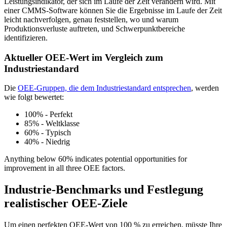
Leistungsindikator, der sich im Laufe der Zeit verändern wird. Mit
einer CMMS-Software können Sie die Ergebnisse im Laufe der Zeit
leicht nachverfolgen, genau feststellen, wo und warum
Produktionsverluste auftreten, und Schwerpunktbereiche
identifizieren.
Rechenzentrum
24/7-Verfügbarkeit, Kühlung, Energie, Redundanz
Aktueller OEE-Wert im Vergleich zum
Industriestandard
Integrationen
ERP, IIoT, SSO, offene APIs
Die
OEE-Gruppen, die dem Industriestandard entsprechen
, werden
wie folgt bewertet:
100% - Perfekt
85% - Weltklasse
60% - Typisch
40% - Niedrig
Anything below 60% indicates potential opportunities for
improvement in all three OEE factors.
Industrie-Benchmarks und Festlegung
realistischer OEE-Ziele
Um einen perfekten OEE-Wert von 100 % zu erreichen, müsste Ihre