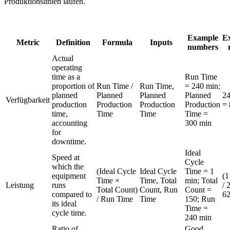
Produktionslinien laufen.
Example
E
Metric
Definition
Formula
Inputs
numbers
Actual
operating
time as a
Run Time
proportion of
Run Time /
Run Time,
= 240 min;
planned
Planned
Planned
Planned
24
Verfügbarkeit
Lebensmittel & Getränke
production
Production
Production
Production
=
Arbeitsauftragsverwaltung
FDA, Hygiene, Rückverfolgbarkeit, Allergenkontrolle
time,
Time
Time
Time =
Planen, zuweisen und bis zum Abschluss verfolgen
accounting
300 min
for
downtime.
Ideal
Speed at
Cycle
which the
(Ideal Cycle
Ideal Cycle
Time = 1
equipment
(1
Time ×
Time, Total
min; Total
Leistung
runs
/ 
Total Count)
Count, Run
Count =
compared to
6
/ Run Time
Time
150; Run
its ideal
Time =
cycle time.
240 min
Ratio of
Good