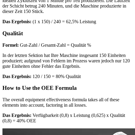
idealen Zykluszeit von 1 Minute pro Teil produzieren. Die Laufzeit
der Schicht betrug 240 Minuten, und die Maschine produzierte in
dieser Zeit 150 Stück.
Das Ergebnis:
(1 x 150) / 240 = 62,5% Leistung
Qualität
Formel:
Gut-Zahl / Gesamt-Zahl = Qualität %
In der letzten Sektion hat Ihre Maschine insgesamt 150 Einheiten
produziert; aufgrund von Fehlern im Prozess waren jedoch nur 120
gute Einheiten ohne Fehler das Ergebnis.
Öl & Gas
Das Ergebnis:
120 / 150 = 80% Qualität
eMaint AI
Upstream, Midstream, Downstream
KI in den Workflow integriert, nicht nachträglich angeflanscht
How to Use the OEE Formula
STEIGERN SIE DEN ANLAGENWERT
The overall equipment effectiveness formula takes all of these
elements into account, factoring in all losses.
Das Ergebnis:
Verfügbarkeit (0,8) x Leistung (0,625) x Qualität
(0,8) = 40% OEE