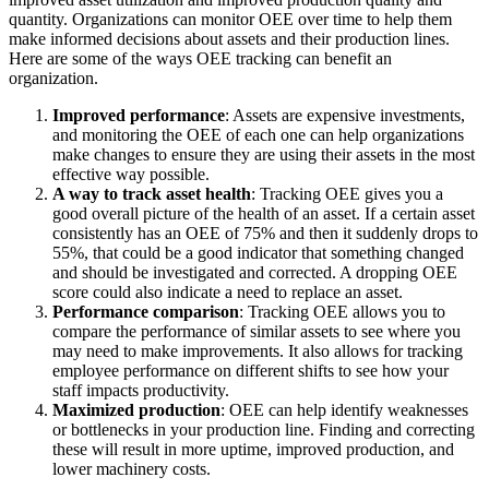
quantity. Organizations can monitor OEE over time to help them
make informed decisions about assets and their production lines.
Here are some of the ways OEE tracking can benefit an
organization.
Improved performance
: Assets are expensive investments,
and monitoring the OEE of each one can help organizations
make changes to ensure they are using their assets in the most
effective way possible.
Energie & Versorgung
A way to track asset health
: Tracking OEE gives you a
Erzeugung, Übertragung & Verteilung, erneuerbare Energien
good overall picture of the health of an asset. If a certain asset
Teile & Bestand
consistently has an OEE of 75% and then it suddenly drops to
Lagerkontrolle, Nachbestellung, Zykluszählungen
55%, that could be a good indicator that something changed
and should be investigated and corrected. A dropping OEE
score could also indicate a need to replace an asset.
Performance comparison
: Tracking OEE allows you to
compare the performance of similar assets to see where you
may need to make improvements. It also allows for tracking
employee performance on different shifts to see how your
staff impacts productivity.
Maximized production
: OEE can help identify weaknesses
or bottlenecks in your production line. Finding and correcting
these will result in more uptime, improved production, and
lower machinery costs.