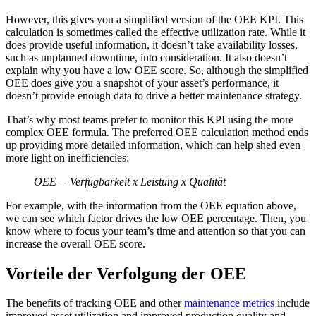
However, this gives you a simplified version of the OEE KPI. This
Behörden
calculation is sometimes called the effective utilization rate. While it
Compliance und Beschaffung im öffentlichen Sektor
does provide useful information, it doesn’t take availability losses,
Analysen & Berichte
such as unplanned downtime, into consideration. It also doesn’t
KPIs, individuelle Dashboards, Exporte
explain why you have a low OEE score. So, although the simplified
OEE does give you a snapshot of your asset’s performance, it
doesn’t provide enough data to drive a better maintenance strategy.
That’s why most teams prefer to monitor this KPI using the more
complex OEE formula. The preferred OEE calculation method ends
up providing more detailed information, which can help shed even
more light on inefficiencies:
OEE = Verfügbarkeit x Leistung x Qualität
For example, with the information from the OEE equation above,
we can see which factor drives the low OEE percentage. Then, you
know where to focus your team’s time and attention so that you can
increase the overall OEE score.
Vorteile der Verfolgung der OEE
The benefits of tracking OEE and other
maintenance metrics
include
improved asset utilization and improved production quality and