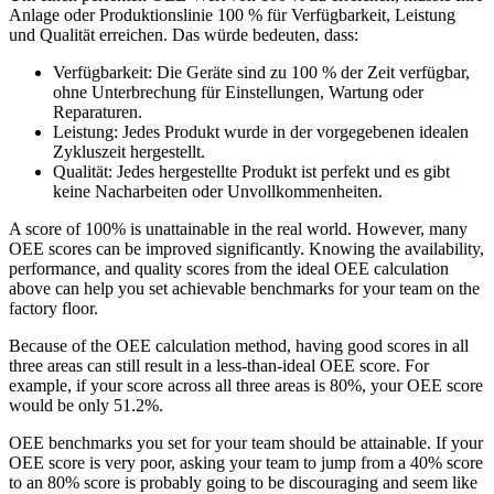
Anlage oder Produktionslinie 100 % für Verfügbarkeit, Leistung
und Qualität erreichen. Das würde bedeuten, dass:
Verfügbarkeit: Die Geräte sind zu 100 % der Zeit verfügbar,
ohne Unterbrechung für Einstellungen, Wartung oder
Reparaturen.
Leistung: Jedes Produkt wurde in der vorgegebenen idealen
Zykluszeit hergestellt.
Qualität: Jedes hergestellte Produkt ist perfekt und es gibt
keine Nacharbeiten oder Unvollkommenheiten.
A score of 100% is unattainable in the real world. However, many
Lagerhäuser
OEE scores can be improved significantly. Knowing the availability,
Förderanlagen, Regalsysteme, Verladeausrüstung
performance, and quality scores from the ideal OEE calculation
above can help you set achievable benchmarks for your team on the
Zustandsüberwachung
factory floor.
Fluke-Sensoren + CMMS — einzigartige Marktkombination
Because of the OEE calculation method, having good scores in all
three areas can still result in a less-than-ideal OEE score. For
example, if your score across all three areas is 80%, your OEE score
would be only 51.2%.
OEE benchmarks you set for your team should be attainable. If your
OEE score is very poor, asking your team to jump from a 40% score
to an 80% score is probably going to be discouraging and seem like