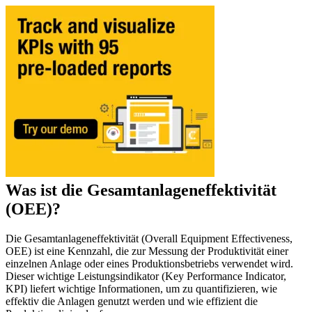
Filterbarer Bereich — hier starten
Live-Bootcamps
Von Trainern geleitet, geplante Kohorten
On-Demand
Fertigung
Video im eigenen Tempo, Zertifizierungspfad
CMMS-Software
Diskrete und Prozessfertigung — OEE, Ausfallzeit, Durchsatz
Zertifizierung
Wartungsmanagement leicht gemacht
Bestätigen Sie die CMMS-Kenntnisse Ihres Teams
eMaint University
Vollständiger Lehrplan, alle Niveaus
DIENSTLEISTUNGEN
Implementierungsservices
Wertschöpfung in 30, 60, 90 Tagen
EMPFOHLEN
Was ist die Gesamtanlageneffektivität
(OEE)?
Ressourcencenter
Alle von uns veröffentlichten Inhalte durchsuchen und filtern
Die Gesamtanlageneffektivität (Overall Equipment Effectiveness,
Mehr erfahren
OEE) ist eine Kennzahl, die zur Messung der Produktivität einer
einzelnen Anlage oder eines Produktionsbetriebs verwendet wird.
Dieser wichtige Leistungsindikator (Key Performance Indicator,
KPI) liefert wichtige Informationen, um zu quantifizieren, wie
effektiv die Anlagen genutzt werden und wie effizient die