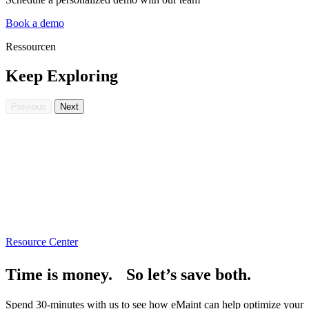
Book a demo
Ressourcen
Keep Exploring
Previous
Next
Blog
B
Integration von Fluke Connect™ Sensoren in
M
eMaint CMMS: 5 Tipps
R
Resource Center
Read more
Time is money. So let’s save both.
Spend 30-minutes with us to see how eMaint can help optimize your