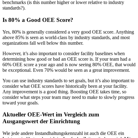
EAM-Software
benchmarks (is this number higher or lower relative to industry
Hierarchien, Historie, Gesamtbetriebskosten
standards?).
VERBINDEN & SKALIEREN
Is 80% a Good OEE Score?
Yes, 80% is generally considered a very good OEE score. Anything
above 85% is seen as world-class by industry standards, and most
organizations fall well below this number.
However, it’s also important to consider facility baselines when
determining how good or bad an OEE score is. If your team had a
60% OEE score a year ago and is now seeing 80% OEE, that would
be exceptional. Even 70% would be seen as a great improvement.
You can use industry standards to set goals, but it’s also important to
consider what OEE scores have historically been at your facility.
Any improvement is a good thing. Boosting OEE takes time, so
consider what steps your team may need to make to slowly progress
toward your goals.
Aktueller OEE-Wert im Vergleich zum
Ausgangswert der Einrichtung
Wie jede andere Instandhaltungskennzahl ist auch die OEE ein