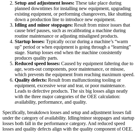
Setup and adjustment losses:
These take place during
planned downtimes for installing new equipment, upgrading
existing equipment, or performing changeovers, like shutting
down a production line to introduce new equipment.
Idling and minor stoppages:
Result from minor issues that
cause brief pauses, such as recalibrating a machine during
routine maintenance or adjusting misaligned products.
Startup losses:
Typically occur during a machine’s “warm
up” period or when equipment is going through a “learning”
stage. Startup losses end when the machine consistently
produces quality parts.
Reduced speed losses:
Caused by equipment faltering due to
age, worn-out components, poor maintenance, or misuse,
which prevents the equipment from reaching maximum speed.
Quality defects:
Result from malfunctioning tooling or
equipment, excessive wear and tear, or poor maintenance.
Leads to defective products. The six big losses align neatly
with the three major categories of the OEE calculation:
availability, performance, and quality.
Specifically, breakdown losses and setup and adjustment losses fall
under the category of availability. Idling/minor stoppages and startup
losses both fall in the performance category. And reduced speed
losses and quality defects align with the quality component of OEE.