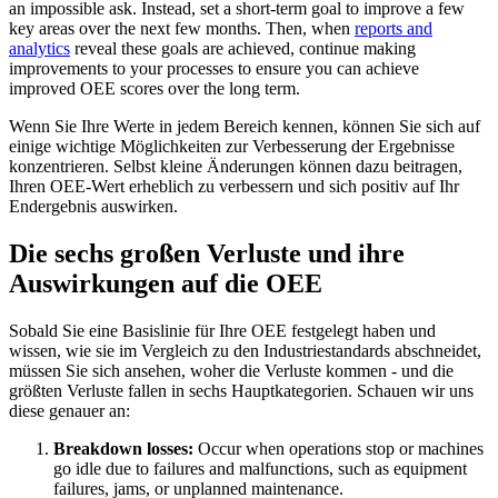
an impossible ask. Instead, set a short-term goal to improve a few
key areas over the next few months. Then, when
reports and
analytics
reveal these goals are achieved, continue making
improvements to your processes to ensure you can achieve
improved OEE scores over the long term.
Wenn Sie Ihre Werte in jedem Bereich kennen, können Sie sich auf
einige wichtige Möglichkeiten zur Verbesserung der Ergebnisse
konzentrieren. Selbst kleine Änderungen können dazu beitragen,
Ihren OEE-Wert erheblich zu verbessern und sich positiv auf Ihr
Endergebnis auswirken.
Die sechs großen Verluste und ihre
Auswirkungen auf die OEE
Sobald Sie eine Basislinie für Ihre OEE festgelegt haben und
wissen, wie sie im Vergleich zu den Industriestandards abschneidet,
müssen Sie sich ansehen, woher die Verluste kommen - und die
größten Verluste fallen in sechs Hauptkategorien. Schauen wir uns
diese genauer an:
Mehrstandort & Unternehmen
Breakdown losses:
Occur when operations stop or machines
Globale Einführungen, Rollen, Governance
go idle due to failures and malfunctions, such as equipment
failures, jams, or unplanned maintenance.