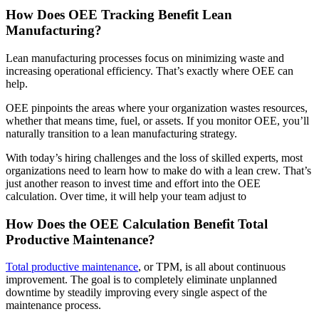
How Does OEE Tracking Benefit Lean
Manufacturing?
Lean manufacturing processes focus on minimizing waste and
increasing operational efficiency. That’s exactly where OEE can
help.
OEE pinpoints the areas where your organization wastes resources,
whether that means time, fuel, or assets. If you monitor OEE, you’ll
naturally transition to a lean manufacturing strategy.
With today’s hiring challenges and the loss of skilled experts, most
organizations need to learn how to make do with a lean crew. That’s
just another reason to invest time and effort into the OEE
calculation. Over time, it will help your team adjust to
Gastgewerbe
Gästeorientierte Anlagen an mehreren Standorten
How Does the OEE Calculation Benefit Total
Regulatorische Compliance
Productive Maintenance?
Prüfpfade, Validierung, Unterschriften
Total productive maintenance
, or TPM, is all about continuous
improvement. The goal is to completely eliminate unplanned
downtime by steadily improving every single aspect of the
maintenance process.