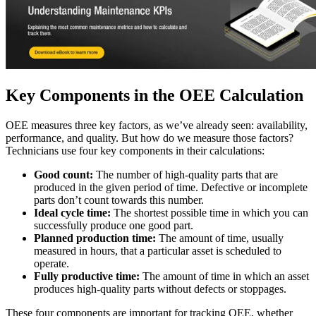
Key Components in the OEE Calculation
OEE measures three key factors, as we’ve already seen: availability,
performance, and quality. But how do we measure those factors?
Technicians use four key components in their calculations:
Good count:
The number of high-quality parts that are
produced in the given period of time. Defective or incomplete
parts don’t count towards this number.
Ideal cycle time:
The shortest possible time in which you can
successfully produce one good part.
Planned production time:
The amount of time, usually
measured in hours, that a particular asset is scheduled to
Automobilindustrie
operate.
Montage, Tier-1-Zulieferung, Umstieg auf Elektrofahrzeuge
Fully productive time:
The amount of time in which an asset
Anlagenverwaltung
produces high-quality parts without defects or stoppages.
Hierarchien, Historie, Gesamtbetriebskosten
These four components are important for tracking OEE, whether