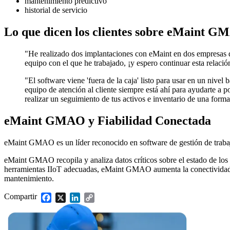
mantenimiento predictivo
Currículo completo, todos los niveles
DESTACADO
historial de servicio
SERVICIOS
Servicios de Implementación
Centro de Recursos
Lo que dicen los clientes sobre eMaint 
Obtenga valor en 30, 60, 90 días
Busque y filtre todo el contenido que publicamos
"He realizado dos implantaciones con eMaint en dos empresas di
Leer más →
equipo con el que he trabajado, ¡y espero continuar esta relaci
"El software viene 'fuera de la caja' listo para usar en un nivel
equipo de atención al cliente siempre está ahí para ayudarte a p
realizar un seguimiento de tus activos e inventario de una form
eMaint GMAO y Fiabilidad Conectada
eMaint GMAO es un líder reconocido en software de gestión de trabajo
eMaint GMAO recopila y analiza datos críticos sobre el estado de los 
herramientas IIoT adecuadas, eMaint GMAO aumenta la conectividad y 
mantenimiento.
Compartir
Facebook
X
LinkedIn
Copy
Link