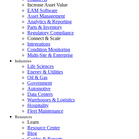
Increase Asset Value
EAM Software
Asset Management
Analytics & Reporting
Parts & Inventory
Regulatory Compliance
Connect & Scale
Integrations
Condition Monitoring
Multi-Site & Enterprise
Industries
Life Sciences
Energy & Utilities
Oil & Gas
Alimentos y Bebidas
Government
Gestión de órdenes de trabajo
FDA, saneamiento, trazabilidad, control de alérgenos
Automotive
Planifique, asigne y realice seguimiento hasta su finalizaci
Data Centers
Warehouses & Logistics
Hospitality
Fleet Maintenance
Resources
Learn
Resource Center
Blog
Guides & Reports