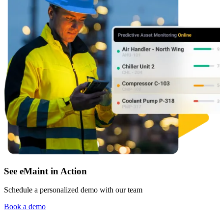
Manufactura
Software CMMS
Discreta y de proceso — OEE, tiempo de inactividad, ren
Simplifica la gestión del mantenimiento
See eMaint in Action
Schedule a personalized demo with our team
Book a demo