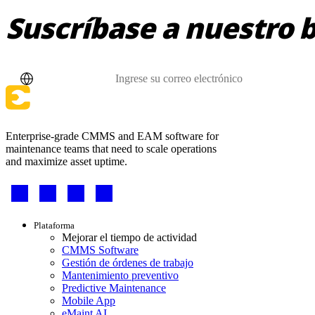
Suscríbase a nuestro b
País
Correo electrónico
Enterprise-grade CMMS and EAM software for
maintenance teams that need to scale operations
and maximize asset uptime.
Footer
-
Social
Footer
Plataforma
menu
Mejorar el tiempo de actividad
CMMS Software
Gestión de órdenes de trabajo
Mantenimiento preventivo
Predictive Maintenance
Mobile App
eMaint AI