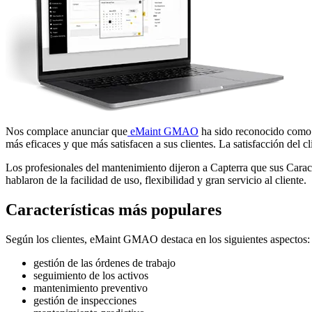
Eventos
Dónde encontrarnos en persona
Calculadora de ROI
Datos específicos del sector, resultado compartible
SOPORTE
Centro de Ayuda
Documentación del producto con búsqueda
Portal de Éxito del Cliente
Preguntas y respuestas entre clientes
Centro de Confianza
Nos complace anunciar que
eMaint GMAO
ha sido reconocido como
Seguridad, cumplimiento, alojamiento
más eficaces y que más satisfacen a sus clientes. La satisfacción del 
Documentación de la API
Para desarrolladores y propietarios de la plataforma
Los profesionales del mantenimiento dijeron a Capterra que sus Caract
Notas de Versión
hablaron de la facilidad de uso, flexibilidad y gran servicio al cliente.
Qué se lanzó, qué viene a continuación
CAPACITACIÓN
Características más populares
Resumen de Capacitación
Centro filtrable — comience aquí
Bootcamps en Vivo
Según los clientes, eMaint GMAO destaca en los siguientes aspectos:
Con instructor, cohortes programadas
Bajo Demanda
gestión de las órdenes de trabajo
Video a su propio ritmo, ruta de certificación
seguimiento de los activos
Certificación
mantenimiento preventivo
Valide las habilidades de CMMS de su equipo
gestión de inspecciones
eMaint University