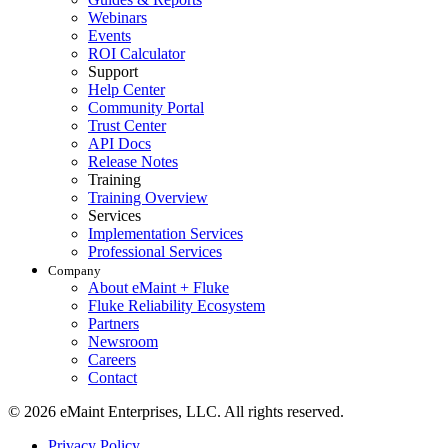
Webinars
Events
ROI Calculator
Support
Help Center
Community Portal
Trust Center
API Docs
Release Notes
Training
Training Overview
Services
Implementation Services
Professional Services
Company
About eMaint + Fluke
Fluke Reliability Ecosystem
Partners
Newsroom
Careers
Contact
© 2026 eMaint Enterprises, LLC. All rights reserved.
Footer
Privacy Policy