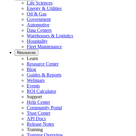
Life Sciences
Ciências da Vida
Energy & Utilities
Manutenção Preventiva
GxP, 21 CFR Parte 11, pronto para validação
Oil & Gas
Programe trabalhos recorrentes, evite falhas
Government
Automotive
Data Centers
Warehouses & Logistics
Hospitality
Fleet Maintenance
Resources
Learn
Resource Center
Blog
Guides & Reports
Webinars
Events
ROI Calculator
Support
Help Center
Community Portal
Trust Center
API Docs
Release Notes
Training
Training Overview