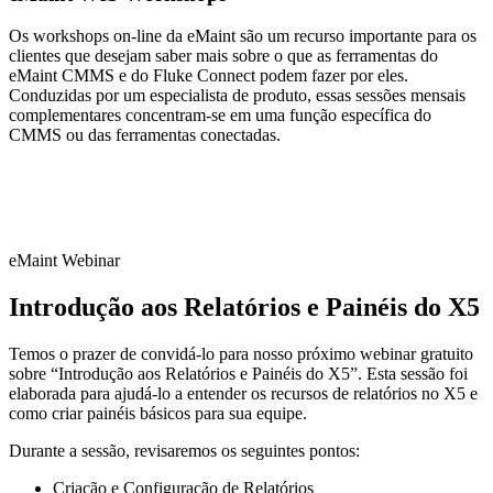
Central de Recursos
Sobre a eMaint + Fluke
Pesquise e filtre todo o conteúdo que publicamos
A origem combinada e para onde estamos indo
Os workshops on-line da eMaint são um recurso importante para os
Blog
Ecossistema de Confiabilidade Fluke
clientes que desejam saber mais sobre o que as ferramentas do
Perspectiva de profissionais, semanal
Como os produtos funcionam juntos
eMaint CMMS e do Fluke Connect podem fazer por eles.
White Papers
Parceiros
Conduzidas por um especialista de produto, essas sessões mensais
Conteúdo extenso, com e sem cadastro
Revendedores, tecnologia, entrega
complementares concentram-se em uma função específica do
Webinars
Busca de Parceiros
CMMS ou das ferramentas conectadas.
Ao vivo e sob demanda
Ver todos os parceiros
Eventos
Histórias de Clientes
Onde nos encontrar pessoalmente
Resultados de mais de 7.400 implantações
Calculadora de ROI
Carreiras
Dados específicos do setor, resultado compartilhável
Vagas abertas, o dia a dia na eMaint
SUPORTE
Contato
Central de Ajuda
Vendas, suporte, escritórios regionais
eMaint Webinar
Documentação do produto pesquisável
Portal de Sucesso do Cliente
Introdução aos Relatórios e Painéis do X5
Perguntas e respostas entre clientes
Central de Confiança
Temos o prazer de convidá-lo para nosso próximo webinar gratuito
Segurança, conformidade, hospedagem
sobre “Introdução aos Relatórios e Painéis do X5”. Esta sessão foi
Documentação da API
elaborada para ajudá-lo a entender os recursos de relatórios no X5 e
Para desenvolvedores e proprietários de plataforma
como criar painéis básicos para sua equipe.
Notas de Versão
O que foi lançado, o que vem a seguir
Durante a sessão, revisaremos os seguintes pontos:
TREINAMENTO
Manufatura
Visão Geral do Treinamento
Software CMMS
Discreta e de processo — OEE, tempo de parada, produtividade
Criação e Configuração de Relatórios