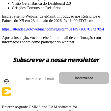
Central filtrável — comece aqui
Facilite a gestão da manutenção
Visão Geral Básica do Dashboard 2.0
Bootcamps ao Vivo
Criações Comuns de Relatórios
Com instrutor, turmas agendadas
DESTAQUE
Sob Demanda
Inscreva-se no Webinar da eMaint: Introdução aos Relatórios e
Vídeo no seu ritmo, trilha de certificação
Painéis do X5 em 28 de maio de 2026, às 11h00 EDT em:
Central de Recursos
Certificação
Valide as habilidades de CMMS da sua equipe
https://attendee.gotowebinar.com/register/4011497160701737054
eMaint University
Pesquise e filtre todo o conteúdo que publicamos
Currículo completo, todos os níveis
Leia mais
Após a inscrição, você receberá um e-mail de confirmação com
SERVIÇOS
informações sobre como participar do webinar.
Serviços de Implementação
Obtenha valor em 30, 60, 90 dias
Subscrever a nossa newsletter
País
Correio electrónico
Inscrever-se
Enterprise-grade CMMS and EAM software for
Alimentos e Bebidas