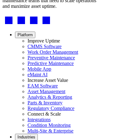
maintenance teams that need to scale operations
Gestão de Ordens de Serviço
FDA, higienização, rastreabilidade, controle de alérgenos
and maximize asset uptime.
Planeje, atribua e acompanhe até a conclusão
Footer
-
Social
Footer
Platform
menu
Improve Uptime
CMMS Software
Work Order Management
Preventive Maintenance
Predictive Maintenance
Mobile App
eMaint AI
Increase Asset Value
EAM Software
Asset Management
Analytics & Reporting
Parts & Inventory
Regulatory Compliance
Connect & Scale
Integrations
Condition Monitoring
Multi-Site & Enterprise
Industries