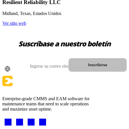
Resilient Reliability LLC
Ciencias de la Vida
Mantenimiento Preventivo
GxP, 21 CFR Parte 11, listo para validación
Midland, Texas, Estados Unidos
Programe trabajos recurrentes, evite fallas
Ver sitio web
Suscríbase a nuestro boletín
País
Correo electrónico
Inscribirse
Enterprise-grade CMMS and EAM software for
maintenance teams that need to scale operations
and maximize asset uptime.
Footer
-