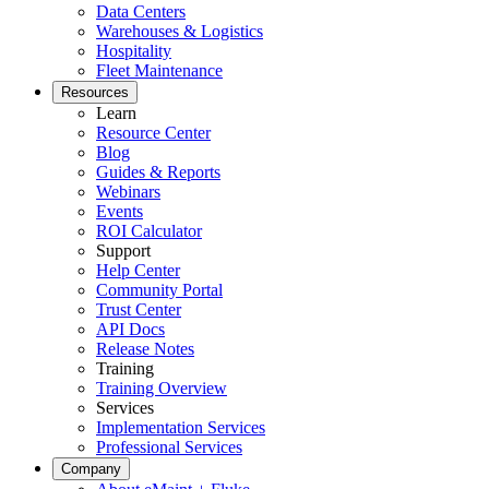
Data Centers
Warehouses & Logistics
Hospitality
Fleet Maintenance
Mantenimiento de Flotas
Resources
Aplicación Móvil
Material rodante, mantenimiento programado, piezas
Learn
Experiencia del técnico de campo
Resource Center
Blog
Guides & Reports
Webinars
Events
ROI Calculator
Support
Help Center
Community Portal
Trust Center
API Docs
Release Notes
Training
Training Overview
Services
Implementation Services
Professional Services
Company