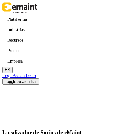
Pasar
al
contenido
Main
Plataforma
principal
navigation
Industrias
Recursos
Precios
Empresa
ES
Header
Login
Book a Demo
CTA
Toggle Search Bar
Buscar
Enviar
Mejorar el tiempo de actividad
APRENDER
Acerca de eMaint + Fluke
Localizador de Socios de eMaint