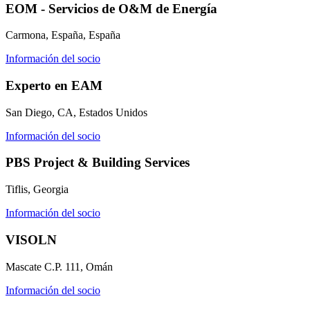
Centro filtrable — comience aquí
Simplifica la gestión del mantenimiento
EOM - Servicios de O&M de Energía
Bootcamps en Vivo
Con instructor, cohortes programadas
Carmona, España, España
Bajo Demanda
Video a su propio ritmo, ruta de certificación
Información del socio
Certificación
Valide las habilidades de CMMS de su equipo
Experto en EAM
eMaint University
Currículo completo, todos los niveles
San Diego, CA, Estados Unidos
SERVICIOS
Servicios de Implementación
Información del socio
Obtenga valor en 30, 60, 90 días
PBS Project & Building Services
DESTACADO
Tiflis, Georgia
Centro de Recursos
Información del socio
Busque y filtre todo el contenido que publicamos
VISOLN
Leer más →
Mascate C.P. 111, Omán
Información del socio
Alimentos y Bebidas