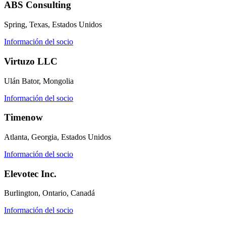
ABS Consulting
Gestión de órdenes de trabajo
FDA, saneamiento, trazabilidad, control de alérgenos
Planifique, asigne y realice seguimiento hasta su finalización
Spring, Texas, Estados Unidos
Información del socio
Virtuzo LLC
Ulán Bator, Mongolia
Información del socio
Timenow
Atlanta, Georgia, Estados Unidos
Información del socio
Elevotec Inc.
Burlington, Ontario, Canadá
Información del socio