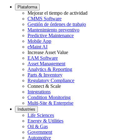
Social
Footer
Plataforma
menu
Mejorar el tiempo de actividad
Instalaciones
CMMS Software
Mantenimiento Predictivo
Corporativo, educación, bienes raíces de uso mixto
Gestión de órdenes de trabajo
Actúe según datos de sensores y condición
Mantenimiento preventivo
Predictive Maintenance
Mobile App
eMaint AI
Increase Asset Value
EAM Software
Asset Management
Analytics & Reporting
Parts & Inventory
Regulatory Compliance
Connect & Scale
Integrations
Condition Monitoring
Multi-Site & Enterprise
Industries
Life Sciences
Energy & Utilities
Oil & Gas
Government
Automotive