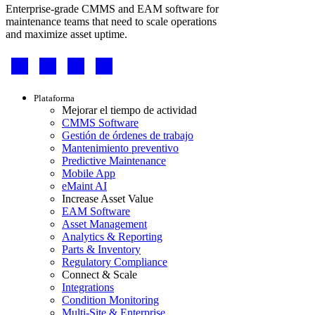
Enterprise-grade CMMS and EAM software for
maintenance teams that need to scale operations
and maximize asset uptime.
Footer
-
Social
Footer
Plataforma
menu
Mejorar el tiempo de actividad
CMMS Software
Gestión de órdenes de trabajo
Mantenimiento preventivo
Predictive Maintenance
Mobile App
eMaint AI
Increase Asset Value
EAM Software
Asset Management
Analytics & Reporting
Parts & Inventory
Regulatory Compliance
Connect & Scale
Integrations
Condition Monitoring
Multi-Site & Enterprise