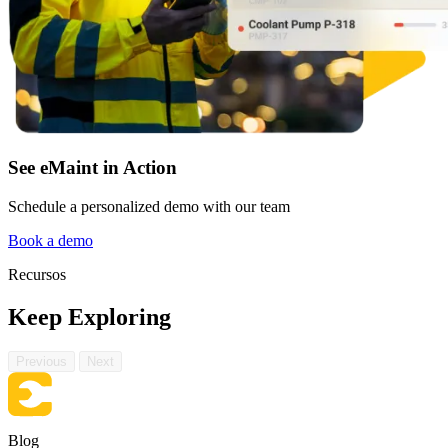
Currículo completo, todos los niveles
DESTACADO
SERVICIOS
Servicios de Implementación
Centro de Recursos
Obtenga valor en 30, 60, 90 días
Busque y filtre todo el contenido que publicamos
Leer más →
See eMaint in Action
Schedule a personalized demo with our team
Book a demo
Recursos
Keep Exploring
Previous
Next
Blog