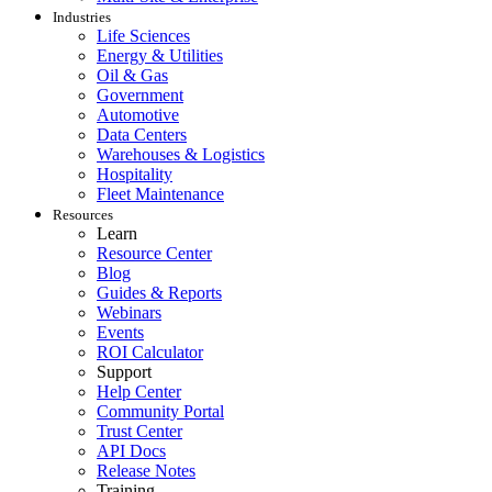
Industries
Life Sciences
Energy & Utilities
Oil & Gas
Government
Automotive
Data Centers
Warehouses & Logistics
Hospitality
Fleet Maintenance
Resources
Learn
Resource Center
Blog
Guides & Reports
Webinars
Events
ROI Calculator
Support
Help Center
Community Portal
Trust Center
API Docs
Release Notes
Training