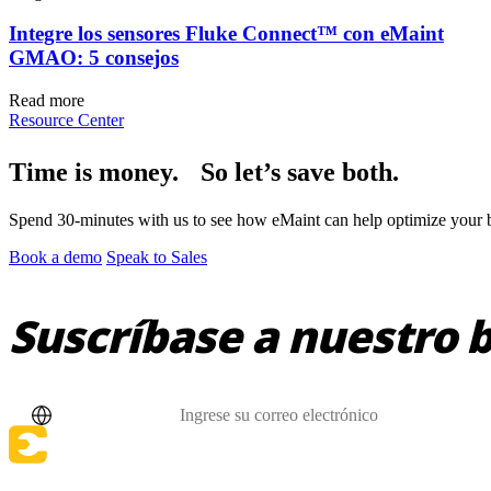
Integre los sensores Fluke Connect™ con eMaint
GMAO: 5 consejos
Read more
Resource Center
Time is money. So let’s save both.
Spend 30-minutes with us to see how eMaint can help optimize your bu
Book a demo
Speak to Sales
Manufactura
Software CMMS
Discreta y de proceso — OEE, tiempo de inactividad, ren
Suscríbase a nuestro b
Simplifica la gestión del mantenimiento
País
Correo electrónico