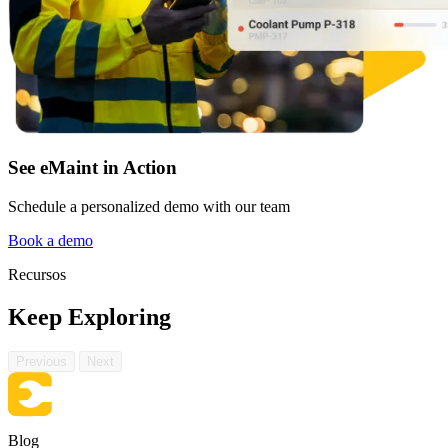
Currículo completo, todos los niveles
DESTACADO
SERVICIOS
Servicios de Implementación
Centro de Recursos
Obtenga valor en 30, 60, 90 días
Busque y filtre todo el contenido que publicamos
Leer más →
See eMaint in Action
Schedule a personalized demo with our team
Book a demo
Recursos
Keep Exploring
Previous
Next
Blog