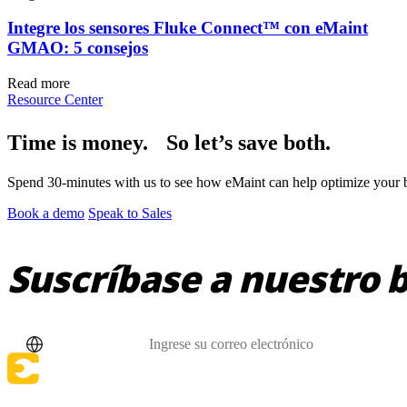
Integre los sensores Fluke Connect™ con eMaint
GMAO: 5 consejos
Read more
Resource Center
Time is money. So let’s save both.
Spend 30-minutes with us to see how eMaint can help optimize your bu
Book a demo
Speak to Sales
Manufactura
Software CMMS
Discreta y de proceso — OEE, tiempo de inactividad, ren
Suscríbase a nuestro b
Simplifica la gestión del mantenimiento
País
Correo electrónico