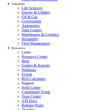
Industries
Life Sciences
Energy & Utilities
Oil & Gas
Government
Automotive
Data Centers
Warehouses & Logistics
Hospitality
Fleet Maintenance
Resources
Learn
Resource Center
Blog
Guides & Reports
Webinars
Events
ROI Calculator
Support
Help Center
Community Portal
Trust Center
API Docs
Release Notes
Training