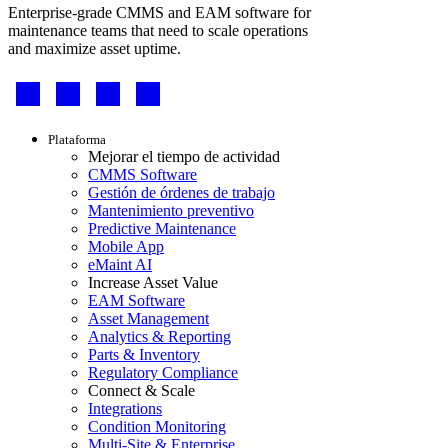
Enterprise-grade CMMS and EAM software for
maintenance teams that need to scale operations
and maximize asset uptime.
Footer
-
Social
Footer
Plataforma
menu
Mejorar el tiempo de actividad
CMMS Software
Gestión de órdenes de trabajo
Mantenimiento preventivo
Predictive Maintenance
Mobile App
eMaint AI
Increase Asset Value
EAM Software
Asset Management
Analytics & Reporting
Parts & Inventory
Regulatory Compliance
Connect & Scale
Integrations
Condition Monitoring
Multi-Site & Enterprise