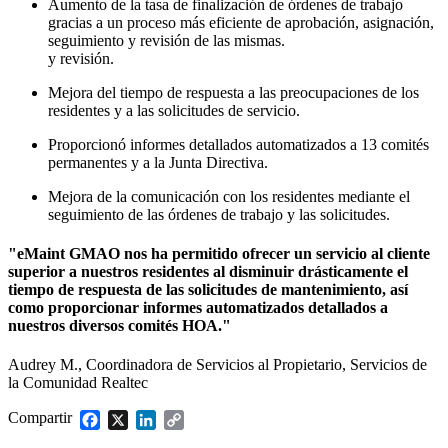
Aumento de la tasa de finalización de órdenes de trabajo
gracias a un proceso más eficiente de aprobación, asignación,
seguimiento y revisión de las mismas.
y revisión.
Mejora del tiempo de respuesta a las preocupaciones de los
residentes y a las solicitudes de servicio.
Proporcionó informes detallados automatizados a 13 comités
Mantenimiento de Flotas
permanentes y a la Junta Directiva.
Aplicación Móvil
Material rodante, mantenimiento programado, piezas
Experiencia del técnico de campo
Mejora de la comunicación con los residentes mediante el
seguimiento de las órdenes de trabajo y las solicitudes.
"eMaint GMAO nos ha permitido ofrecer un servicio al cliente
superior a nuestros residentes al disminuir drásticamente el
tiempo de respuesta de las solicitudes de mantenimiento, así
como proporcionar informes automatizados detallados a
nuestros diversos comités HOA."
Audrey M., Coordinadora de Servicios al Propietario, Servicios de
la Comunidad Realtec
Compartir
Facebook
X
LinkedIn
Copy
Link