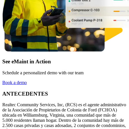
Alimentos y Bebidas
Gestión de órdenes de trabajo
FDA, saneamiento, trazabilidad, control de alérgenos
Planifique, asigne y realice seguimiento hasta su finalización
See eMaint in Action
Schedule a personalized demo with our team
Book a demo
ANTECEDENTES
Realtec Community Services, Inc, (RCS) es el agente administrativo
de la Asociación de Propietarios de Colonia de Ford (FCHOA)
ubicada en Williamsburg, Virginia, una comunidad que más de
5.000 residentes llaman hogar. Dentro de la comunidad hay más de
2.500 casas privadas y casas adosadas, 2 conjuntos de condominios,