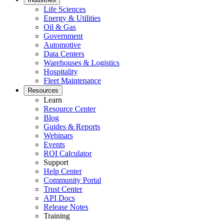
Life Sciences
Energy & Utilities
Oil & Gas
Government
Automotive
Data Centers
Warehouses & Logistics
Hospitality
Fleet Maintenance
Resources
Learn
Resource Center
Blog
Guides & Reports
Webinars
Events
Energía y Servicios Públicos
ROI Calculator
Generación, T&D, energías renovables
Support
Piezas e Inventario
Help Center
Control de almacén, reposición, conteos cíclicos
Community Portal
Trust Center
API Docs
Release Notes
Training