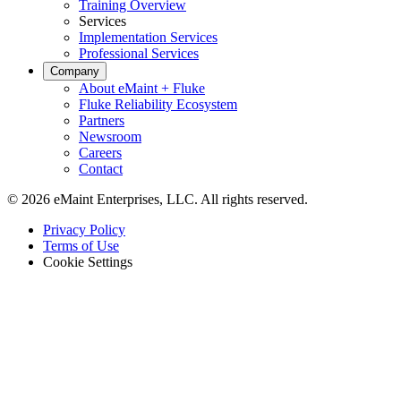
Training Overview
Services
Implementation Services
Professional Services
Company
About eMaint + Fluke
Fluke Reliability Ecosystem
Partners
Newsroom
Careers
Contact
© 2026 eMaint Enterprises, LLC. All rights reserved.
Footer
Privacy Policy
-
Terms of Use
Legal
Cookie Settings
Hostelería
Activos orientados al huésped en múltiples propiedades
Cumplimiento Normativo
Registros de auditoría, validación, firmas