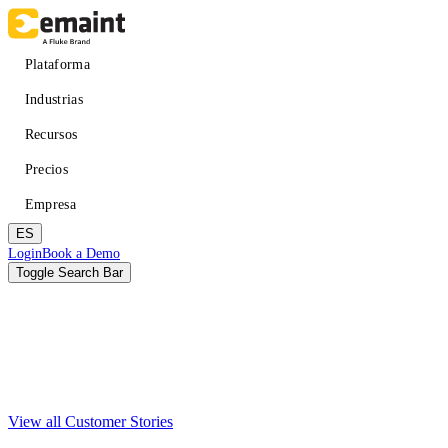
Pasar
al
contenido
Main
Plataforma
principal
navigation
Industrias
Recursos
Precios
Empresa
ES
Header
Login
Book a Demo
CTA
Toggle Search Bar
Buscar
Enviar
View all Customer Stories
Mejorar el tiempo de actividad
APRENDER
Acerca de eMaint + Fluke