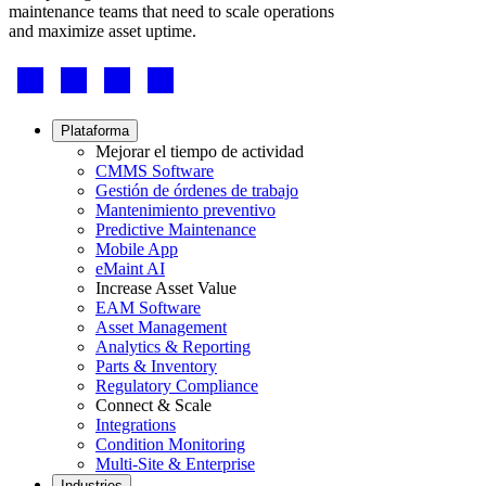
maintenance teams that need to scale operations
and maximize asset uptime.
Footer
-
Social
Footer
Plataforma
menu
Mejorar el tiempo de actividad
CMMS Software
Gestión de órdenes de trabajo
Mantenimiento preventivo
Predictive Maintenance
Mobile App
eMaint AI
Increase Asset Value
Gobierno
EAM Software
Cumplimiento y adquisiciones del sector público
Asset Management
Análisis e Informes
Analytics & Reporting
KPI, paneles personalizados, exportaciones
Parts & Inventory
Regulatory Compliance
Connect & Scale
Integrations
Condition Monitoring
Multi-Site & Enterprise
Industries