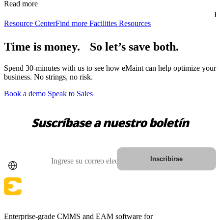
Read more
R
Resource Center
Find more Facilities Resources
Time is money. So let’s save both.
Spend 30-minutes with us to see how eMaint can help optimize your
business. No strings, no risk.
Book a demo
Speak to Sales
Automotriz
Suscríbase a nuestro boletín
Ensamblaje, suministro tier-1, transición a vehículos eléctricos
Gestión de Activos
Jerarquías, historial, costo total de propiedad
País
Correo electrónico
Inscribirse
Enterprise-grade CMMS and EAM software for