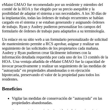
eMaint GMAO fue recomendado por un residente y miembro del
comité de la HOA y fue elegido por su precio asequible y la
posibilidad de adaptar el sistema a sus necesidades. A los 30 días de
la implantación, todas las órdenes de trabajo recurrentes se habían
cargado en el sistema y se estaban generando y asignando órdenes
Instalaciones
de trabajo. Ryan y Audrey pudieron personalizar los campos del
Mantenimiento Predictivo
Corporativo, educación, bienes raíces de uso mixto
formulario de órdenes de trabajo para adaptarlos a su terminología.
Actúe según datos de sensores y condición
Un enlace en su sitio web a un formulario personalizado de solicitud
de mantenimiento permite a RCS aprobar, asignar y realizar un
seguimiento de las solicitudes de los propietarios cada mañana.
Audrey y Ryan pudieron crear fácilmente informes con la
información detallada requerida por cada uno de los 13 comités de la
HOA. Una ventaja añadida de eMaint GMAO fue la capacidad de
invocar proactivamente y realizar un seguimiento de las medidas de
"autoayuda" en propiedades abandonadas o en ejecución
hipotecaria, preservando el valor de la propiedad para todos los
residentes.
Beneficios
Vigilar las medidas de conservación de "autoayuda" en las
propiedades abandonadas.