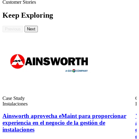
Customer Stories
Keep Exploring
Previous
Next
Petróleo y Gas
eMaint AI
Upstream, midstream, downstream
IA integrada en el flujo de trabajo, no añadida después
AUMENTE EL VALOR DE LOS ACTIVOS
Case Study
C
Instalaciones
I
Ainsworth aprovecha eMaint para proporcionar
"
experiencia en el negocio de la gestión de
a
instalaciones
c
e