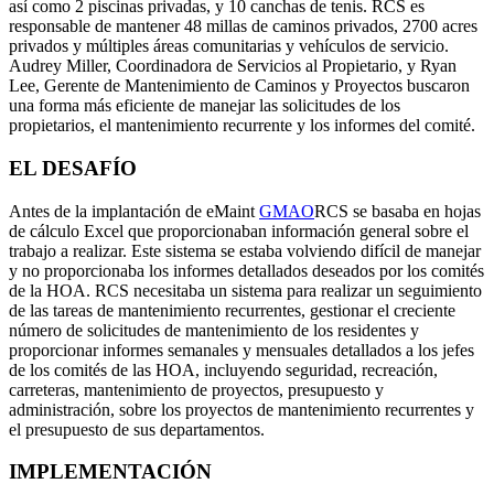
así como 2 piscinas privadas, y 10 canchas de tenis. RCS es
responsable de mantener 48 millas de caminos privados, 2700 acres
privados y múltiples áreas comunitarias y vehículos de servicio.
Audrey Miller, Coordinadora de Servicios al Propietario, y Ryan
Ciencias de la Vida
Lee, Gerente de Mantenimiento de Caminos y Proyectos buscaron
Mantenimiento Preventivo
GxP, 21 CFR Parte 11, listo para validación
una forma más eficiente de manejar las solicitudes de los
Programe trabajos recurrentes, evite fallas
propietarios, el mantenimiento recurrente y los informes del comité.
EL DESAFÍO
Antes de la implantación de eMaint
GMAO
RCS se basaba en hojas
de cálculo Excel que proporcionaban información general sobre el
trabajo a realizar. Este sistema se estaba volviendo difícil de manejar
y no proporcionaba los informes detallados deseados por los comités
de la HOA. RCS necesitaba un sistema para realizar un seguimiento
de las tareas de mantenimiento recurrentes, gestionar el creciente
número de solicitudes de mantenimiento de los residentes y
proporcionar informes semanales y mensuales detallados a los jefes
de los comités de las HOA, incluyendo seguridad, recreación,
carreteras, mantenimiento de proyectos, presupuesto y
administración, sobre los proyectos de mantenimiento recurrentes y
el presupuesto de sus departamentos.
IMPLEMENTACIÓN