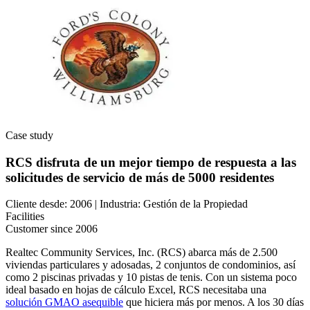
Centro de Recursos
El origen combinado y hacia dónde nos dirigimos
Busque y filtre todo el contenido que publicamos
Ecosistema de Confiabilidad Fluke
Blog
Cómo funcionan juntos los productos
Perspectiva de profesionales, semanal
Socios
Documentos Técnicos (White Papers)
Distribuidores, tecnología, entrega
Contenido extenso, con y sin registro
Búsqueda de Socios
Seminarios web
Ver todos los socios
En vivo y bajo demanda
Historias de Clientes
Eventos
Resultados de más de 7.400 implementaciones
Dónde encontrarnos en persona
Empleo (Carreras)
Calculadora de ROI
Vacantes abiertas, la vida en eMaint
Case study
Datos específicos del sector, resultado compartible
Contacto
SOPORTE
Ventas, soporte, oficinas regionales
RCS disfruta de un mejor tiempo de respuesta a las
Centro de Ayuda
solicitudes de servicio de más de 5000 residentes
Documentación del producto con búsqueda
Portal de Éxito del Cliente
Preguntas y respuestas entre clientes
Cliente desde: 2006 | Industria: Gestión de la Propiedad
Centro de Confianza
Facilities
Seguridad, cumplimiento, alojamiento
Customer since 2006
Documentación de la API
Para desarrolladores y propietarios de la plataforma
Realtec Community Services, Inc. (RCS) abarca más de 2.500
Notas de Versión
viviendas particulares y adosadas, 2 conjuntos de condominios, así
Qué se lanzó, qué viene a continuación
como 2 piscinas privadas y 10 pistas de tenis. Con un sistema poco
CAPACITACIÓN
ideal basado en hojas de cálculo Excel, RCS necesitaba una
Resumen de Capacitación
Manufactura
solución GMAO asequible
que hiciera más por menos. A los 30 días