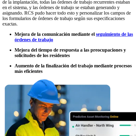
Centro filtrable — comience aquí
Software CMMS
Discreta y de proceso — OEE, tiempo de inactividad, rendimien
de la implantación, todas las órdenes de trabajo recurrentes estaban
Bootcamps en Vivo
Simplifica la gestión del mantenimiento
en el sistema, y las órdenes de trabajo se estaban generando y
Con instructor, cohortes programadas
asignando. RCS pudo hacer todo esto y personalizar los campos de
Bajo Demanda
los formularios de órdenes de trabajo según sus especificaciones
Video a su propio ritmo, ruta de certificación
exactas.
Certificación
Valide las habilidades de CMMS de su equipo
Mejora de la comunicación mediante el
seguimiento de las
eMaint University
órdenes de trabajo
Currículo completo, todos los niveles
Mejora del tiempo de respuesta a las preocupaciones y
SERVICIOS
solicitudes de los residentes
Servicios de Implementación
Obtenga valor en 30, 60, 90 días
Aumento de la finalización del trabajo mediante procesos
más eficientes
DESTACADO
Centro de Recursos
Busque y filtre todo el contenido que publicamos
Leer más →