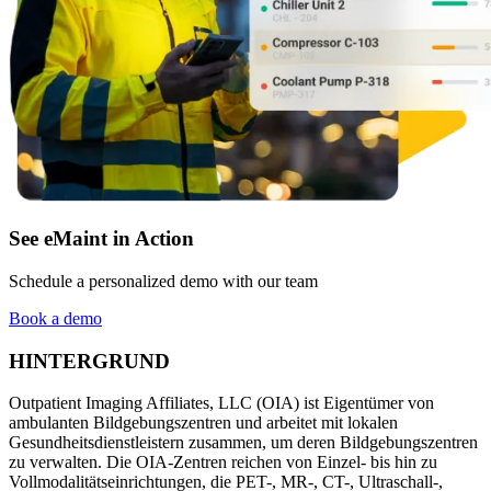
Lebensmittel & Getränke
Arbeitsauftragsverwaltung
FDA, Hygiene, Rückverfolgbarkeit, Allergenkontrolle
Planen, zuweisen und bis zum Abschluss verfolgen
See eMaint in Action
Schedule a personalized demo with our team
Book a demo
HINTERGRUND
Outpatient Imaging Affiliates, LLC (OIA) ist Eigentümer von
ambulanten Bildgebungszentren und arbeitet mit lokalen
Gesundheitsdienstleistern zusammen, um deren Bildgebungszentren
zu verwalten. Die OIA-Zentren reichen von Einzel- bis hin zu
Vollmodalitätseinrichtungen, die PET-, MR-, CT-, Ultraschall-,