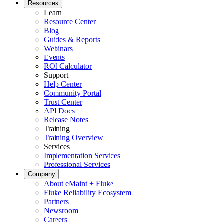
Resources
Learn
Resource Center
Blog
Guides & Reports
Webinars
Events
ROI Calculator
Support
Help Center
Community Portal
Trust Center
API Docs
Release Notes
Training
Training Overview
Services
Implementation Services
Professional Services
Gastgewerbe
Company
Gästeorientierte Anlagen an mehreren Standorten
About eMaint + Fluke
Regulatorische Compliance
Fluke Reliability Ecosystem
Prüfpfade, Validierung, Unterschriften
Partners
Newsroom
Careers