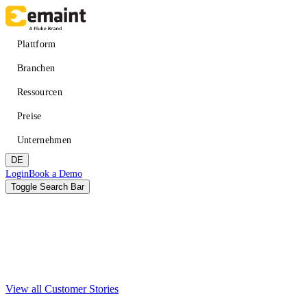
Direkt
zum
Inhalt
Main
Plattform
navigation
Branchen
Ressourcen
Preise
Unternehmen
DE
Header
Login
Book a Demo
CTA
Toggle Search Bar
Suche
Absenden
View all Customer Stories
VERBESSERN SIE DIE VERFÜGBARKEIT
LERNEN
Über eMaint + Fluke