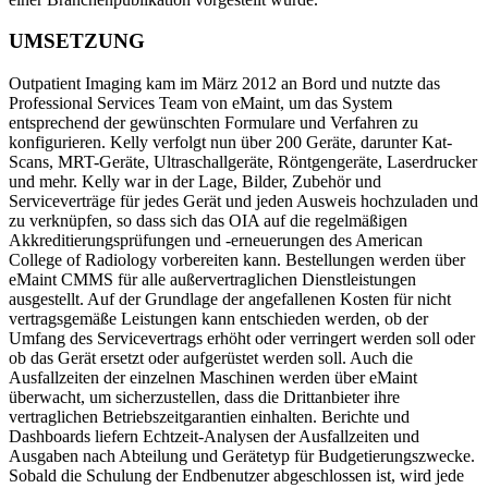
UMSETZUNG
Outpatient Imaging kam im März 2012 an Bord und nutzte das
Professional Services Team von eMaint, um das System
Facility Management
entsprechend der gewünschten Formulare und Verfahren zu
Prädiktive Wartung
Gewerbe, Bildung, gemischt genutzte Immobilien
konfigurieren. Kelly verfolgt nun über 200 Geräte, darunter Kat-
Auf Basis von Sensor- und Zustandsdaten handeln
Scans, MRT-Geräte, Ultraschallgeräte, Röntgengeräte, Laserdrucker
und mehr. Kelly war in der Lage, Bilder, Zubehör und
Serviceverträge für jedes Gerät und jeden Ausweis hochzuladen und
zu verknüpfen, so dass sich das OIA auf die regelmäßigen
Akkreditierungsprüfungen und -erneuerungen des American
College of Radiology vorbereiten kann. Bestellungen werden über
eMaint CMMS für alle außervertraglichen Dienstleistungen
ausgestellt. Auf der Grundlage der angefallenen Kosten für nicht
vertragsgemäße Leistungen kann entschieden werden, ob der
Umfang des Servicevertrags erhöht oder verringert werden soll oder
ob das Gerät ersetzt oder aufgerüstet werden soll. Auch die
Ausfallzeiten der einzelnen Maschinen werden über eMaint
überwacht, um sicherzustellen, dass die Drittanbieter ihre
vertraglichen Betriebszeitgarantien einhalten. Berichte und
Dashboards liefern Echtzeit-Analysen der Ausfallzeiten und
Ausgaben nach Abteilung und Gerätetyp für Budgetierungszwecke.
Sobald die Schulung der Endbenutzer abgeschlossen ist, wird jede