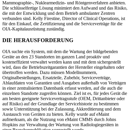
Mammographie-, Nuklearmedizin- und Röntgenverfahren anbieten.
Die schlüsselfertige Lösung minimiert den Aufwand und das Risiko,
die mit der Entwicklung und dem Betrieb ambulanter Zentren
verbunden sind. Kelly Firestine, Director of Clinical Operations, ist
Life Sciences
für den Einkauf, die Zertifizierung und die Serviceverträge für die
Vorbeugende Wartung
GxP, 21 CFR Part 11, validierungsbereit
OIA-Kapitalausrüstung zuständig.
Wiederkehrende Arbeiten planen, Ausfälle vermeiden
DIE HERAUSFORDERUNG
OIA suchte ein System, mit dem die Wartung der bildgebenden
Geräte an den 23 Standorten im ganzen Land proaktiv und
kosteneffizient verwaltet werden kann und mit dem sichergestellt
wird, dass die Betriebszeitgarantien der Hersteller eingehalten oder
übertroffen werden. Dazu müssen Modellnummern,
Originalbestellungen, Ersatzteile, Zubehör, Serviceverträge,
Ablaufdaten von Garantien und Ausgaben außerhalb von Verträgen
in einer zentralisierten Datenbank erfasst werden, auf die auch die
einzelnen Standorte zugreifen können. Ziel ist es, für jedes Gerät die
am besten geeignete Servicevertragsstufe (OEM, Drittanbieter oder
auf Risiko) auf der Grundlage der Servicehistorie zu bestimmen
sowie Unterstützung bei der Zulassung, Akkreditierung und dem
Austausch von Geräten zu bieten. Kelly wurde auf eMaint
aufmerksam, als die Nutzung von eMaint CMMS durch Johns
Hopkins zur Verwaltung der Wartung von Radiologiegeräten in
einer Branchenpublikation vorgestellt wurde.