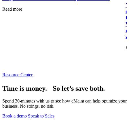
"
Read more
e
C
W
d
z
R
Automobilindustrie
Montage, Tier-1-Zulieferung, Umstieg auf Elektrofahrzeuge
Resource Center
Anlagenverwaltung
Hierarchien, Historie, Gesamtbetriebskosten
Time is money. So let’s save both.
Spend 30-minutes with us to see how eMaint can help optimize your
business. No strings, no risk.
Book a demo
Speak to Sales