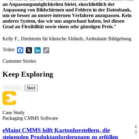
an Anpassungsmöglichkeiten bietet, einschließlich der
Anpassung von Bildschirmen und Feldern in der Datenbank,
um sie besser an unsere internen Verfahren anzupassen. Kein
anderes System, das wir uns angeschaut haben, bot diesen
Grad an Flexibilität sowie einen sehr günstigen Preis."
Kelly F., Direktorin für klinische Abläufe, Ambulante Bildgebung
Teilen
Facebook
X
LinkedIn
Copy
Link
Öl & Gas
Customer Stories
eMaint AI
Upstream, Midstream, Downstream
KI in den Workflow integriert, nicht nachträglich angeflanscht
Keep Exploring
STEIGERN SIE DEN ANLAGENWERT
Previous
Next
Case Study
Packaging CMMS Software
C
eMaint CMMS hilft Kartonherstellern, die
S
steigenden Produktanforderungen zu erfüllen