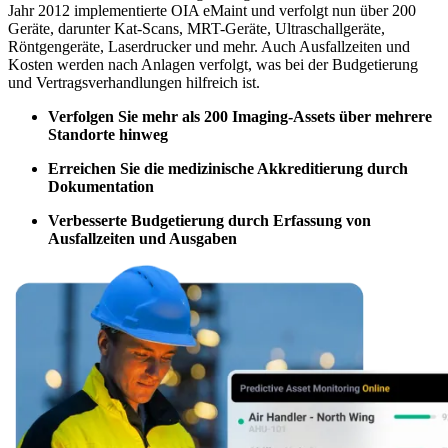
Filterbarer Bereich — hier starten
CMMS-Software
Diskrete und Prozessfertigung — OEE, Ausfallzeit, Durchsatz
Jahr 2012 implementierte OIA eMaint und verfolgt nun über 200
Live-Bootcamps
Wartungsmanagement leicht gemacht
Geräte, darunter Kat-Scans, MRT-Geräte, Ultraschallgeräte,
Von Trainern geleitet, geplante Kohorten
Röntgengeräte, Laserdrucker und mehr. Auch Ausfallzeiten und
On-Demand
Kosten werden nach Anlagen verfolgt, was bei der Budgetierung
Video im eigenen Tempo, Zertifizierungspfad
und Vertragsverhandlungen hilfreich ist.
Zertifizierung
Bestätigen Sie die CMMS-Kenntnisse Ihres Teams
Verfolgen Sie mehr als 200 Imaging-Assets über mehrere
eMaint University
Standorte hinweg
Vollständiger Lehrplan, alle Niveaus
DIENSTLEISTUNGEN
Erreichen Sie die medizinische Akkreditierung durch
Implementierungsservices
Dokumentation
Wertschöpfung in 30, 60, 90 Tagen
Verbesserte Budgetierung durch Erfassung von
Ausfallzeiten und Ausgaben
EMPFOHLEN
Ressourcencenter
Alle von uns veröffentlichten Inhalte durchsuchen und filtern
Mehr erfahren