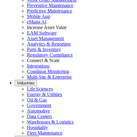
Preventive Maintenance
Predictive Maintenance
Mobile App
eMaint AI
Increase Asset Value
EAM Software
Asset Management
Analytics & Reporting
Parts & Inventory
Regulatory Compliance
Connect & Scale
Integrations
Condition Monitoring
Multi-Site & Enterprise
Industries
Life Sciences
Energie & Versorgung
Energy & Utilities
Erzeugung, Übertragung & Verteilung, erneuerbare Energien
Oil & Gas
Teile & Bestand
Government
Lagerkontrolle, Nachbestellung, Zykluszählungen
Automotive
Data Centers
Warehouses & Logistics
Hospitality
Fleet Maintenance