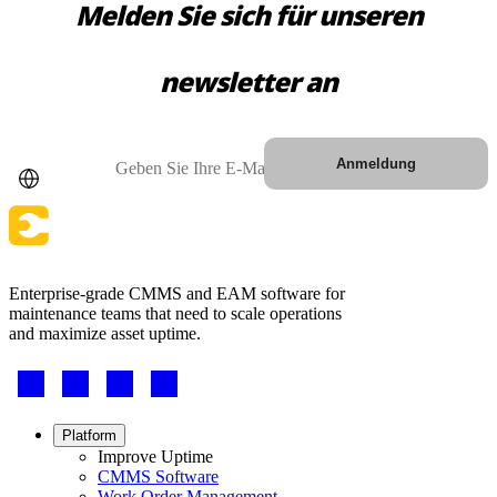
Melden Sie sich für unseren
newsletter an
Land
E-Mail
Anmeldung
Enterprise-grade CMMS and EAM software for
Behörden
maintenance teams that need to scale operations
Compliance und Beschaffung im öffentlichen Sektor
and maximize asset uptime.
Analysen & Berichte
KPIs, individuelle Dashboards, Exporte
Footer
-
Social
Footer
Platform
menu
Improve Uptime
CMMS Software
Work Order Management