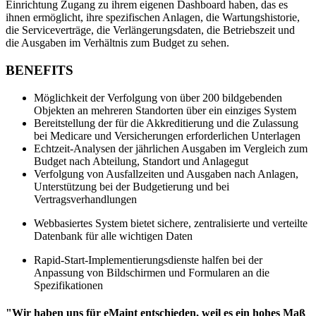
Einrichtung Zugang zu ihrem eigenen Dashboard haben, das es
ihnen ermöglicht, ihre spezifischen Anlagen, die Wartungshistorie,
die Serviceverträge, die Verlängerungsdaten, die Betriebszeit und
die Ausgaben im Verhältnis zum Budget zu sehen.
BENEFITS
Möglichkeit der Verfolgung von über 200 bildgebenden
Flottenwartung
Objekten an mehreren Standorten über ein einziges System
Mobile App
Rollmaterial, planmäßiger Service, Ersatzteile
Bereitstellung der für die Akkreditierung und die Zulassung
Erfahrung für Außendiensttechniker
bei Medicare und Versicherungen erforderlichen Unterlagen
Echtzeit-Analysen der jährlichen Ausgaben im Vergleich zum
Budget nach Abteilung, Standort und Anlagegut
Verfolgung von Ausfallzeiten und Ausgaben nach Anlagen,
Unterstützung bei der Budgetierung und bei
Vertragsverhandlungen
Webbasiertes System bietet sichere, zentralisierte und verteilte
Datenbank für alle wichtigen Daten
Rapid-Start-Implementierungsdienste halfen bei der
Anpassung von Bildschirmen und Formularen an die
Spezifikationen
"Wir haben uns für eMaint entschieden, weil es ein hohes Maß