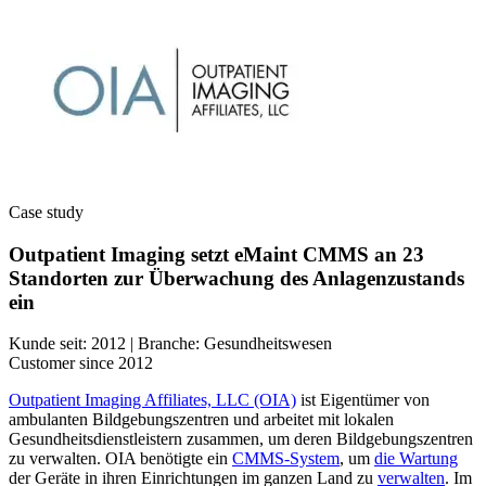
Ressourcencenter
Der gemeinsame Ursprung und wohin wir uns entwickeln
Alle von uns veröffentlichten Inhalte durchsuchen und filtern
Fluke Reliability-Ökosystem
Blog
Wie die Produkte zusammenarbeiten
Perspektive von Praktikern, wöchentlich
Partner
Whitepapers
Wiederverkäufer, Technologie, Lieferung
Ausführliche Inhalte, mit und ohne Registrierung
Partnersuche
Webinare
Alle Partner anzeigen
Live und on-demand
Kundengeschichten
Veranstaltungen
Ergebnisse aus über 7.400 Implementierungen
Wo Sie uns persönlich treffen können
Karriere
ROI-Rechner
Offene Stellen, das Leben bei eMaint
Case study
Branchenspezifische Eingaben, teilbares Ergebnis
Kontakt
SUPPORT
Vertrieb, Support, regionale Niederlassungen
Outpatient Imaging setzt eMaint CMMS an 23
Hilfe-Center
Standorten zur Überwachung des Anlagenzustands
Durchsuchbare Produktdokumentation
Customer-Success-Portal
ein
Fragen und Antworten zwischen Kunden
Trust Center
Kunde seit: 2012 | Branche: Gesundheitswesen
Sicherheit, Compliance, Hosting
Customer since 2012
API-Dokumentation
Für Entwickler und Plattforminhaber
Outpatient Imaging Affiliates, LLC (OIA)
ist Eigentümer von
Versionshinweise
ambulanten Bildgebungszentren und arbeitet mit lokalen
Was veröffentlicht wurde, was als Nächstes kommt
Gesundheitsdienstleistern zusammen, um deren Bildgebungszentren
SCHULUNG
zu verwalten. OIA benötigte ein
CMMS-System
, um
die Wartung
Schulungsübersicht
Fertigung
der Geräte in ihren Einrichtungen im ganzen Land zu
verwalten
. Im