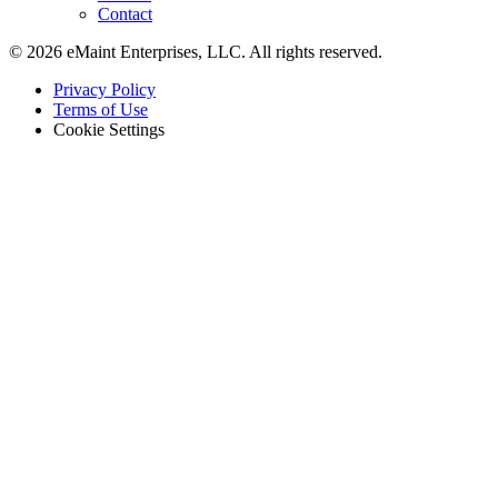
Contact
© 2026 eMaint Enterprises, LLC. All rights reserved.
Footer
Privacy Policy
-
Terms of Use
Legal
Cookie Settings
Gesundheitswesen
Krankenhäuser, Kliniken, biomedizinische Anlagen
EAM-Software
Hierarchien, Historie, Gesamtbetriebskosten