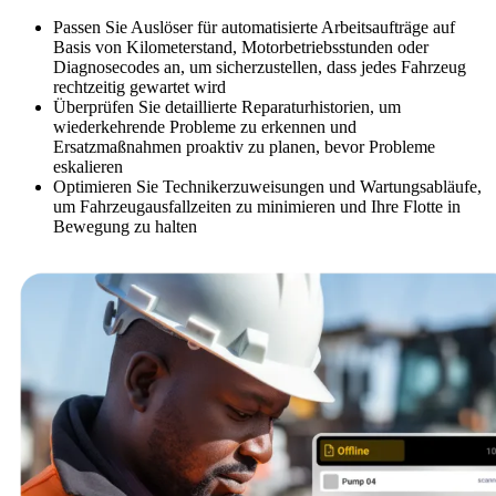
Passen Sie Auslöser für automatisierte Arbeitsaufträge auf
Basis von Kilometerstand, Motorbetriebsstunden oder
Diagnosecodes an, um sicherzustellen, dass jedes Fahrzeug
rechtzeitig gewartet wird
Überprüfen Sie detaillierte Reparaturhistorien, um
wiederkehrende Probleme zu erkennen und
Ersatzmaßnahmen proaktiv zu planen, bevor Probleme
eskalieren
Optimieren Sie Technikerzuweisungen und Wartungsabläufe,
um Fahrzeugausfallzeiten zu minimieren und Ihre Flotte in
Öl & Gas
Bewegung zu halten
eMaint AI
Upstream, Midstream, Downstream
KI in den Workflow integriert, nicht nachträglich angeflanscht
STEIGERN SIE DEN ANLAGENWERT