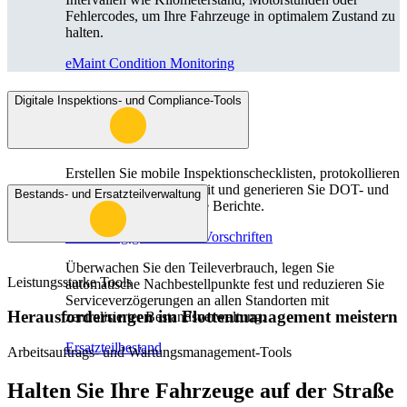
Fehlercodes, um Ihre Fahrzeuge in optimalem Zustand zu
halten.
eMaint Condition Monitoring
Digitale Inspektions- und Compliance-Tools
Flottenwartung
Mobile App
Rollmaterial, planmäßiger Service, Ersatzteile
Erfahrung für Außendiensttechniker
Erstellen Sie mobile Inspektionschecklisten, protokollieren
Sie Ergebnisse in Echtzeit und generieren Sie DOT- und
Bestands- und Ersatzteilverwaltung
sicherheitsauditkonforme Berichte.
Einhaltung gesetzlicher Vorschriften
Überwachen Sie den Teileverbrauch, legen Sie
Leistungsstarke Tools
automatische Nachbestellpunkte fest und reduzieren Sie
Serviceverzögerungen an allen Standorten mit
Herausforderungen im Flottenmanagement meistern
zentralisierter Bestandsverwaltung.
Ersatzteilbestand
Arbeitsauftrags- und Wartungsmanagement-Tools
Halten Sie Ihre Fahrzeuge auf der Straße