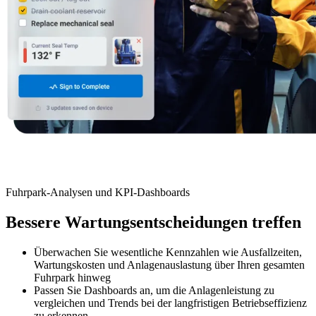
Fuhrpark-Analysen und KPI-Dashboards
Bessere Wartungsentscheidungen treffen
Energie & Versorgung
Erzeugung, Übertragung & Verteilung, erneuerbare Energien
Teile & Bestand
Überwachen Sie wesentliche Kennzahlen wie Ausfallzeiten,
Lagerkontrolle, Nachbestellung, Zykluszählungen
Wartungskosten und Anlagenauslastung über Ihren gesamten
Fuhrpark hinweg
Passen Sie Dashboards an, um die Anlagenleistung zu
vergleichen und Trends bei der langfristigen Betriebseffizienz
zu erkennen