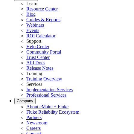
Learn
Lagerhäuser
Resource Center
Förderanlagen, Regalsysteme, Verladeausrüstung
Blog
Guides & Reports
Zustandsüberwachung
Webinars
Fluke-Sensoren + CMMS — einzigartige Marktkombination
Events
ROI Calculator
Support
Help Center
Community Portal
Trust Center
API Docs
Release Notes
Training
Training Overview
Services
Implementation Services
Professional Services
Company
About eMaint + Fluke
Fluke Reliability Ecosystem
Partners
Newsroom
Careers
Contact