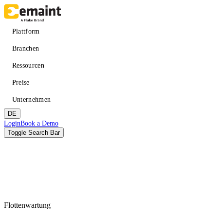
Direkt
zum
Inhalt
Main
Plattform
navigation
Branchen
Ressourcen
Preise
Unternehmen
DE
Header
Login
Book a Demo
CTA
Toggle Search Bar
Suche
Absenden
Flottenwartung
VERBESSERN SIE DIE VERFÜGBARKEIT
LERNEN
Über eMaint + Fluke