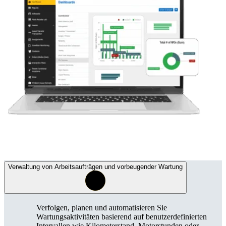
Facility Management
Prädiktive Wartung
Gewerbe, Bildung, gemischt genutzte Immobilien
Auf Basis von Sensor- und Zustandsdaten handeln
Verwaltung von Arbeitsaufträgen und vorbeugender Wartung
Verfolgen, planen und automatisieren Sie
Wartungsaktivitäten basierend auf benutzerdefinierten
Intervallen wie Kilometerstand, Motorstunden oder