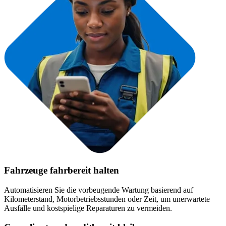
Lebensmittel & Getränke
Arbeitsauftragsverwaltung
FDA, Hygiene, Rückverfolgbarkeit, Allergenkontrolle
Planen, zuweisen und bis zum Abschluss verfolgen
Fahrzeuge fahrbereit halten
Automatisieren Sie die vorbeugende Wartung basierend auf
Kilometerstand, Motorbetriebsstunden oder Zeit, um unerwartete
Ausfälle und kostspielige Reparaturen zu vermeiden.