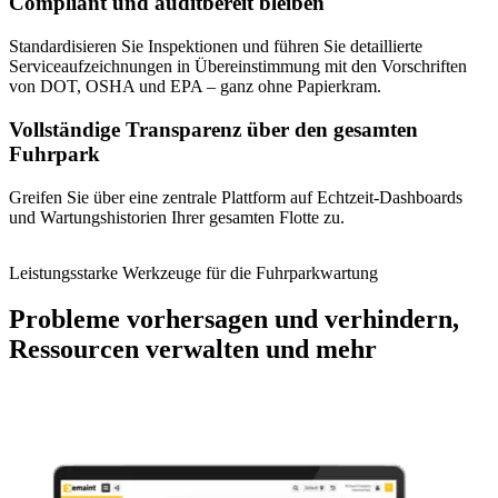
Compliant und auditbereit bleiben
Standardisieren Sie Inspektionen und führen Sie detaillierte
Serviceaufzeichnungen in Übereinstimmung mit den Vorschriften
Life Sciences
von DOT, OSHA und EPA – ganz ohne Papierkram.
Vorbeugende Wartung
GxP, 21 CFR Part 11, validierungsbereit
Wiederkehrende Arbeiten planen, Ausfälle vermeiden
Vollständige Transparenz über den gesamten
Fuhrpark
Greifen Sie über eine zentrale Plattform auf Echtzeit-Dashboards
und Wartungshistorien Ihrer gesamten Flotte zu.
Leistungsstarke Werkzeuge für die Fuhrparkwartung
Probleme vorhersagen und verhindern,
Ressourcen verwalten und mehr