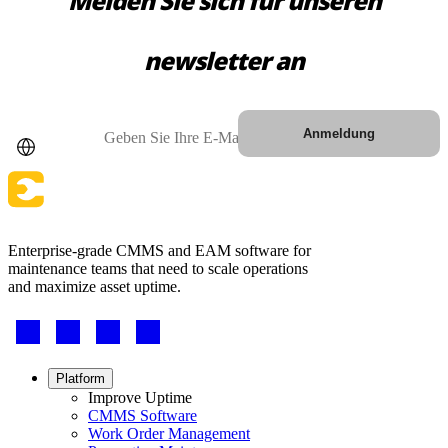
Melden Sie sich für unseren
VERBINDEN & SKALIEREN
newsletter an
Land
E-Mail
Anmeldung
Enterprise-grade CMMS and EAM software for
maintenance teams that need to scale operations
and maximize asset uptime.
Footer
-
Social
Footer
Platform
menu
Improve Uptime
CMMS Software
Rechenzentrum
Work Order Management