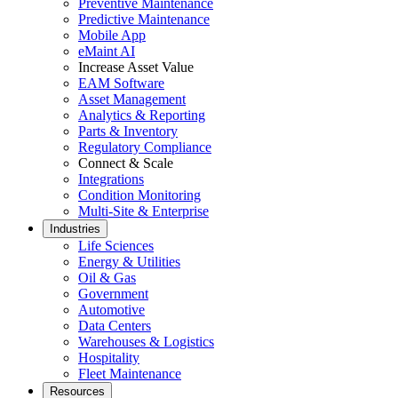
24/7-Verfügbarkeit, Kühlung, Energie, Redundanz
Preventive Maintenance
Predictive Maintenance
Integrationen
Mobile App
ERP, IIoT, SSO, offene APIs
eMaint AI
Increase Asset Value
EAM Software
Asset Management
Analytics & Reporting
Parts & Inventory
Regulatory Compliance
Connect & Scale
Integrations
Condition Monitoring
Multi-Site & Enterprise
Industries
Life Sciences
Energy & Utilities
Oil & Gas
Government
Automotive
Data Centers
Warehouses & Logistics
Hospitality
Fleet Maintenance
Resources