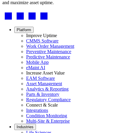
and maximize asset uptime.
Footer
-
Social
Footer
Platform
menu
Improve Uptime
CMMS Software
Work Order Management
Preventive Maintenance
Predictive Maintenance
Mobile App
eMaint AI
Increase Asset Value
EAM Software
Behörden
Asset Management
Compliance und Beschaffung im öffentlichen Sektor
Analytics & Reporting
Analysen & Berichte
Parts & Inventory
KPIs, individuelle Dashboards, Exporte
Regulatory Compliance
Connect & Scale
Integrations
Condition Monitoring
Multi-Site & Enterprise
Industries
Life Sciences