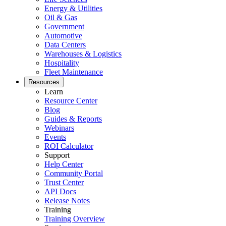
Energy & Utilities
Oil & Gas
Government
Automotive
Data Centers
Warehouses & Logistics
Hospitality
Fleet Maintenance
Resources
Learn
Resource Center
Blog
Guides & Reports
Webinars
Events
ROI Calculator
Support
Energie & Versorgung
Help Center
Erzeugung, Übertragung & Verteilung, erneuerbare Energien
Community Portal
Teile & Bestand
Trust Center
Lagerkontrolle, Nachbestellung, Zykluszählungen
API Docs
Release Notes
Training
Training Overview