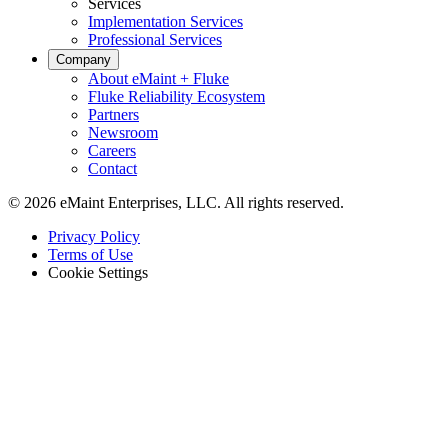
Services
Implementation Services
Professional Services
Company
About eMaint + Fluke
Fluke Reliability Ecosystem
Partners
Newsroom
Careers
Contact
© 2026 eMaint Enterprises, LLC. All rights reserved.
Footer
Privacy Policy
-
Terms of Use
Legal
Cookie Settings
Gastgewerbe
Gästeorientierte Anlagen an mehreren Standorten
Regulatorische Compliance
Prüfpfade, Validierung, Unterschriften