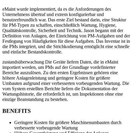
eMaint wurde implementiert, da es die Anforderungen des
Unternehmens übertraf und extrem konfigurierbar und
benutzerfreundlich war. Das erste Ziel bestand darin, eine Struktur
für PM-Typen zu schaffen, einschließlich Wartung, Hygiene,
Qualitätskontrolle, Sicherheit und Technik. Jason begann mit der
Facility Management
Definition von Anlagen, der Einrichtung von PM-Aufgaben und der
Prädiktive Wartung
Gewerbe, Bildung, gemischt genutzte Immobilien
Festlegung von Häufigkeiten für diese Aufgaben. Das Inventar ist in
Auf Basis von Sensor- und Zustandsdaten handeln
die PMs integriert, und die Strichkodierung ermöglicht eine schnelle
und einfache Bestandskontrolle.
zustandsüberwachung Die Geräte liefern Daten, die in eMaint
importiert werden, um PMs auf der Grundlage vordefinierter
Bereiche auszulösen. Zu den ersten Ergebnissen gehören eine
höhere Anlagenleistung und geringere Kosten für größere
Umbauten aufgrund einer verbesserten vorbeugenden Wartung. Die
vom System erstellten Berichte liefern die Dokumentation der
Wartungshistorie, die erforderlich ist, um Inspektionen ohne eine
einzige Beanstandung zu bestehen.
BENEFITS
Geringere Kosten für größere Maschinenumbauten durch
verbesserte vorbeugende Wartung