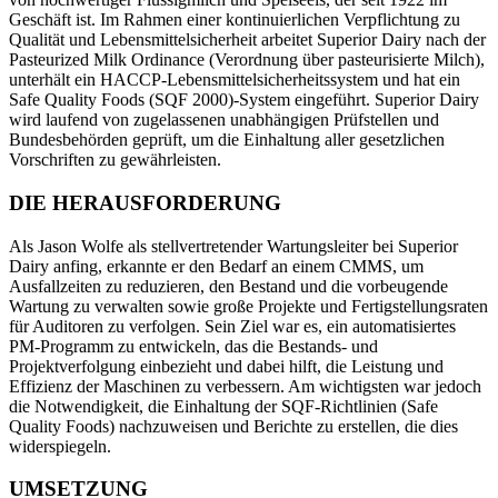
Geschäft ist. Im Rahmen einer kontinuierlichen Verpflichtung zu
Qualität und Lebensmittelsicherheit arbeitet Superior Dairy nach der
Pasteurized Milk Ordinance (Verordnung über pasteurisierte Milch),
Life Sciences
unterhält ein HACCP-Lebensmittelsicherheitssystem und hat ein
Vorbeugende Wartung
GxP, 21 CFR Part 11, validierungsbereit
Safe Quality Foods (SQF 2000)-System eingeführt. Superior Dairy
Wiederkehrende Arbeiten planen, Ausfälle vermeiden
wird laufend von zugelassenen unabhängigen Prüfstellen und
Bundesbehörden geprüft, um die Einhaltung aller gesetzlichen
Vorschriften zu gewährleisten.
DIE HERAUSFORDERUNG
Als Jason Wolfe als stellvertretender Wartungsleiter bei Superior
Dairy anfing, erkannte er den Bedarf an einem CMMS, um
Ausfallzeiten zu reduzieren, den Bestand und die vorbeugende
Wartung zu verwalten sowie große Projekte und Fertigstellungsraten
für Auditoren zu verfolgen. Sein Ziel war es, ein automatisiertes
PM-Programm zu entwickeln, das die Bestands- und
Projektverfolgung einbezieht und dabei hilft, die Leistung und
Effizienz der Maschinen zu verbessern. Am wichtigsten war jedoch
die Notwendigkeit, die Einhaltung der SQF-Richtlinien (Safe
Quality Foods) nachzuweisen und Berichte zu erstellen, die dies
widerspiegeln.
UMSETZUNG