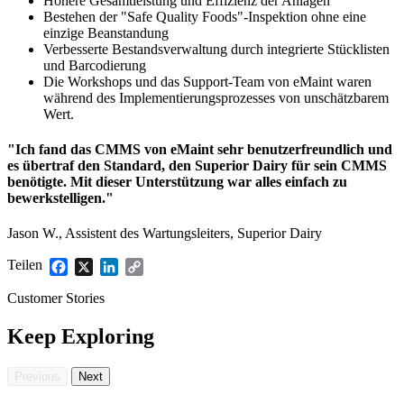
Höhere Gesamtleistung und Effizienz der Anlagen
Bestehen der "Safe Quality Foods"-Inspektion ohne eine
einzige Beanstandung
Verbesserte Bestandsverwaltung durch integrierte Stücklisten
und Barcodierung
Die Workshops und das Support-Team von eMaint waren
während des Implementierungsprozesses von unschätzbarem
Wert.
Flottenwartung
"Ich fand das CMMS von eMaint sehr benutzerfreundlich und
Mobile App
Rollmaterial, planmäßiger Service, Ersatzteile
es übertraf den Standard, den Superior Dairy für sein CMMS
Erfahrung für Außendiensttechniker
benötigte. Mit dieser Unterstützung war alles einfach zu
bewerkstelligen."
Jason W., Assistent des Wartungsleiters, Superior Dairy
Teilen
Facebook
X
LinkedIn
Copy
Link
Customer Stories
Keep Exploring
Previous
Next