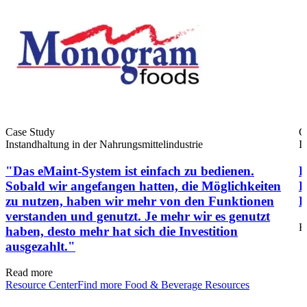
Öl & Gas
Case Study
C
eMaint AI
Upstream, Midstream, Downstream
Instandhaltung in der Nahrungsmittelindustrie
I
KI in den Workflow integriert, nicht nachträglich angeflanscht
STEIGERN SIE DEN ANLAGENWERT
"Das eMaint-System ist einfach zu bedienen.
F
Sobald wir angefangen hatten, die Möglichkeiten
B
zu nutzen, haben wir mehr von den Funktionen
P
verstanden und genutzt. Je mehr wir es genutzt
R
haben, desto mehr hat sich die Investition
ausgezahlt."
Read more
Resource Center
Find more Food & Beverage Resources