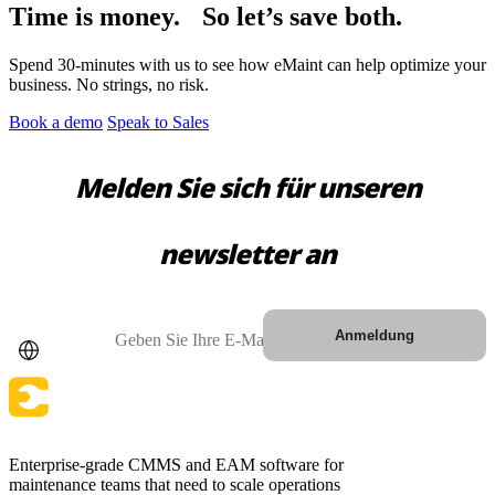
Time is money. So let’s save both.
Spend 30-minutes with us to see how eMaint can help optimize your
business. No strings, no risk.
Book a demo
Speak to Sales
Melden Sie sich für unseren
newsletter an
Automobilindustrie
Montage, Tier-1-Zulieferung, Umstieg auf Elektrofahrzeuge
Anlagenverwaltung
Hierarchien, Historie, Gesamtbetriebskosten
Land
E-Mail
Anmeldung
Enterprise-grade CMMS and EAM software for
maintenance teams that need to scale operations