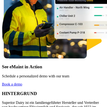
Lebensmittel & Getränke
Arbeitsauftragsverwaltung
FDA, Hygiene, Rückverfolgbarkeit, Allergenkontrolle
Planen, zuweisen und bis zum Abschluss verfolgen
See eMaint in Action
Schedule a personalized demo with our team
Book a demo
HINTERGRUND
Superior Dairy ist ein familiengeführter Hersteller und Vertreiber
von hochwertiger Flüssigmilch und Speiseeis, der seit 1922 im