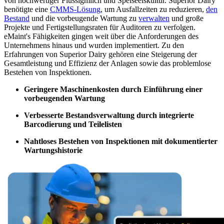
von hochwertiger Flüssigmilch und Speiseeiskultur. Superior Dairy
Filterbarer Bereich — hier starten
CMMS-Software
Diskrete und Prozessfertigung — OEE, Ausfallzeit, Durchsatz
benötigte eine
CMMS-Lösung
, um Ausfallzeiten zu reduzieren,
den
Live-Bootcamps
Wartungsmanagement leicht gemacht
Bestand
und die vorbeugende Wartung zu
verwalten
und große
Von Trainern geleitet, geplante Kohorten
Projekte und Fertigstellungsraten für Auditoren zu verfolgen.
On-Demand
eMaint's Fähigkeiten gingen weit über die Anforderungen des
Video im eigenen Tempo, Zertifizierungspfad
Unternehmens hinaus und wurden implementiert. Zu den
Zertifizierung
Erfahrungen von Superior Dairy gehören eine Steigerung der
Bestätigen Sie die CMMS-Kenntnisse Ihres Teams
Gesamtleistung und Effizienz der Anlagen sowie das problemlose
eMaint University
Bestehen von Inspektionen.
Vollständiger Lehrplan, alle Niveaus
DIENSTLEISTUNGEN
Geringere Maschinenkosten durch Einführung einer
Implementierungsservices
vorbeugenden Wartung
Wertschöpfung in 30, 60, 90 Tagen
Verbesserte Bestandsverwaltung durch integrierte
Barcodierung und Teilelisten
EMPFOHLEN
Nahtloses Bestehen von Inspektionen mit dokumentierter
Ressourcencenter
Wartungshistorie
Alle von uns veröffentlichten Inhalte durchsuchen und filtern
Mehr erfahren