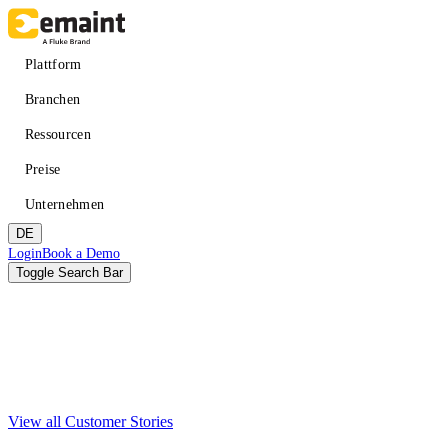
Direkt
zum
Inhalt
Main
Plattform
navigation
Branchen
Ressourcen
Preise
Unternehmen
DE
Header
Login
Book a Demo
CTA
Toggle Search Bar
Suche
Absenden
View all Customer Stories
VERBESSERN SIE DIE VERFÜGBARKEIT
LERNEN
Über eMaint + Fluke