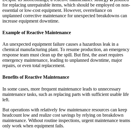
for replacing unrepairable items, which should be employed on non-
essential or low-cost equipment. However, overreliance on
unplanned corrective maintenance for unexpected breakdowns can
increase equipment downtime.
Life Sciences
Example of Reactive Maintenance
Vorbeugende Wartung
GxP, 21 CFR Part 11, validierungsbereit
Wiederkehrende Arbeiten planen, Ausfälle vermeiden
An unexpected equipment failure causes a hazardous leak in a
chemical manufacturing plant. To resume production, an emergency
response team must clean up the spill. But first, the asset requires
emergency maintenance, leading to unplanned downtime, major
repairs, or even total replacement.
Benefits of Reactive Maintenance
In some cases, more frequent maintenance leads to unnecessary
maintenance tasks, such as replacing parts with sufficient usable life
left.
But operations with relatively few maintenance resources can keep
headcount low and realize cost savings by relying on breakdown
maintenance. Without routine inspections, urgent maintenance teams
only work when equipment fails.