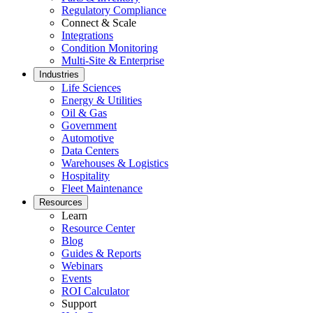
Regulatory Compliance
Connect & Scale
Integrations
Condition Monitoring
Multi-Site & Enterprise
Industries
Mehrstandort & Unternehmen
Life Sciences
Globale Einführungen, Rollen, Governance
Energy & Utilities
Oil & Gas
Government
Automotive
Data Centers
Warehouses & Logistics
Hospitality
Fleet Maintenance
Resources
Learn
Resource Center
Blog
Guides & Reports
Webinars
Events
ROI Calculator
Support