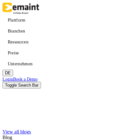
Direkt
zum
Inhalt
Main
Plattform
navigation
Branchen
Ressourcen
Preise
Unternehmen
DE
Header
Login
Book a Demo
CTA
Toggle Search Bar
Suche
Absenden
View all blogs
VERBESSERN SIE DIE VERFÜGBARKEIT
LERNEN
Über eMaint + Fluke
Blog