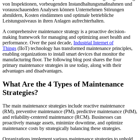
von Inspektionen, vorbeugenden Instandhaltungsmaßnahmen und
vorausschauenden Analysen können Unternehmen Störungen
abmildern, Kosten eindämmen und optimale betriebliche
Leistungsniveaus in ihren Anlagen aufrechterhalten.
A comprehensive maintenance strategy is a proactive decision-
making framework for managing and optimizing asset health and
performance. Over the past decade,
Industrial Internet of
Things
(IIoT) technology has transformed maintenance principles,
enabling organizations to install smart devices that monitor the
manufacturing floor. The following blog post shares the four
primary maintenance strategies in use today, along with their
advantages and disadvantages.
What Are the 4 Types of Maintenance
Strategies?
The main maintenance strategies include reactive maintenance
Lebensmittel & Getränke
(RM), preventive maintenance (PM), predictive maintenance (PdM),
Arbeitsauftragsverwaltung
FDA, Hygiene, Rückverfolgbarkeit, Allergenkontrolle
and reliability-centered maintenance (RCM). Businesses can
Planen, zuweisen und bis zum Abschluss verfolgen
proactively manage assets, minimize downtime, and optimize
maintenance costs by strategically balancing these strategies.
Organizations implement various maintenance strategies to uphold