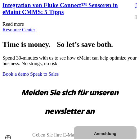
Integration von Fluke Connect™ Sensoren in
M
eMaint CMMS: 5 Tipps
R
Read more
Resource Center
Time is money. So let’s save both.
Spend 30-minutes with us to see how eMaint can help optimize your
business. No strings, no risk.
Book a demo
Speak to Sales
Melden Sie sich für unseren
Lagerhäuser
Förderanlagen, Regalsysteme, Verladeausrüstung
newsletter an
Zustandsüberwachung
Fluke-Sensoren + CMMS — einzigartige Marktkombination
Land
E-Mail
Anmeldung