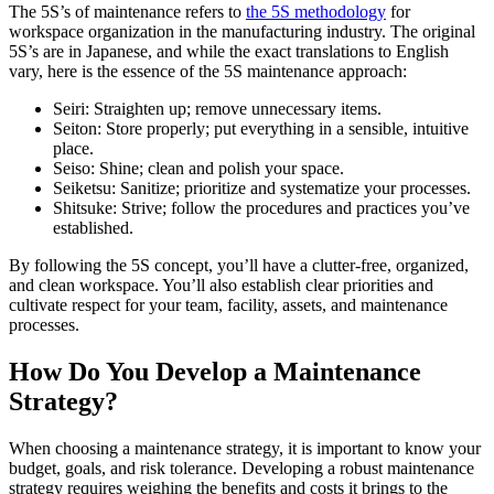
The 5S’s of maintenance refers to
the 5S methodology
for
workspace organization in the manufacturing industry. The original
5S’s are in Japanese, and while the exact translations to English
vary, here is the essence of the 5S maintenance approach:
Seiri: Straighten up; remove unnecessary items.
Seiton: Store properly; put everything in a sensible, intuitive
place.
Seiso: Shine; clean and polish your space.
Seiketsu: Sanitize; prioritize and systematize your processes.
Shitsuke: Strive; follow the procedures and practices you’ve
established.
By following the 5S concept, you’ll have a clutter-free, organized,
and clean workspace. You’ll also establish clear priorities and
cultivate respect for your team, facility, assets, and maintenance
processes.
How Do You Develop a Maintenance
Gesundheitswesen
Strategy?
Krankenhäuser, Kliniken, biomedizinische Anlagen
EAM-Software
When choosing a maintenance strategy, it is important to know your
Hierarchien, Historie, Gesamtbetriebskosten
budget, goals, and risk tolerance. Developing a robust maintenance
VERBINDEN & SKALIEREN
strategy requires weighing the benefits and costs it brings to the