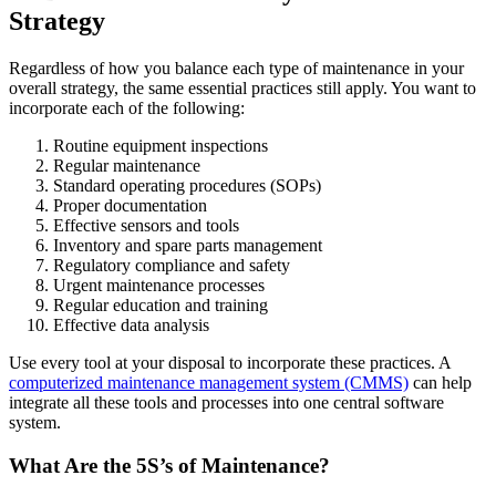
Strategy
Regardless of how you balance each type of maintenance in your
overall strategy, the same essential practices still apply. You want to
incorporate each of the following:
Routine equipment inspections
Regular maintenance
Gastgewerbe
Standard operating procedures (SOPs)
Gästeorientierte Anlagen an mehreren Standorten
Proper documentation
Regulatorische Compliance
Effective sensors and tools
Prüfpfade, Validierung, Unterschriften
Inventory and spare parts management
Regulatory compliance and safety
Urgent maintenance processes
Regular education and training
Effective data analysis
Use every tool at your disposal to incorporate these practices. A
computerized maintenance management system (CMMS)
can help
integrate all these tools and processes into one central software
system.
What Are the 5S’s of Maintenance?