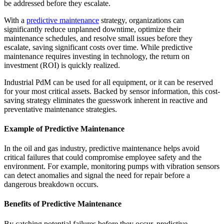
be addressed before they escalate.
With a
predictive maintenance
strategy, organizations can
significantly reduce unplanned downtime, optimize their
maintenance schedules, and resolve small issues before they
escalate, saving significant costs over time. While predictive
maintenance requires investing in technology, the return on
investment (ROI) is quickly realized.
Industrial PdM can be used for all equipment, or it can be reserved
for your most critical assets. Backed by sensor information, this cost-
saving strategy eliminates the guesswork inherent in reactive and
preventative maintenance strategies.
Öl & Gas
Example of Predictive Maintenance
eMaint AI
Upstream, Midstream, Downstream
KI in den Workflow integriert, nicht nachträglich angeflanscht
In the oil and gas industry, predictive maintenance helps avoid
STEIGERN SIE DEN ANLAGENWERT
critical failures that could compromise employee safety and the
environment. For example, monitoring pumps with vibration sensors
can detect anomalies and signal the need for repair before a
dangerous breakdown occurs.
Benefits of Predictive Maintenance
By catching potential failures before they occur, predictive