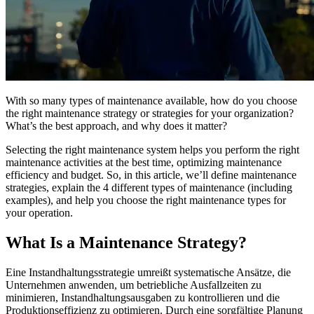
Filterbarer Bereich — hier starten
Live-Bootcamps
Von Trainern geleitet, geplante Kohorten
On-Demand
Video im eigenen Tempo, Zertifizierungspfad
Zertifizierung
Bestätigen Sie die CMMS-Kenntnisse Ihres Teams
eMaint University
With so many types of maintenance available, how do you choose
Fertigung
Vollständiger Lehrplan, alle Niveaus
the right maintenance strategy or strategies for your organization?
DIENSTLEISTUNGEN
CMMS-Software
Diskrete und Prozessfertigung — OEE, Ausfallzeit, Durchsatz
What’s the best approach, and why does it matter?
Wartungsmanagement leicht gemacht
Implementierungsservices
Wertschöpfung in 30, 60, 90 Tagen
Selecting the right maintenance system helps you perform the right
maintenance activities at the best time, optimizing maintenance
efficiency and budget. So, in this article, we’ll define maintenance
EMPFOHLEN
strategies, explain the 4 different types of maintenance (including
examples), and help you choose the right maintenance types for
Ressourcencenter
your operation.
Alle von uns veröffentlichten Inhalte durchsuchen und filtern
What Is a Maintenance Strategy?
Mehr erfahren
Eine Instandhaltungsstrategie umreißt systematische Ansätze, die
Unternehmen anwenden, um betriebliche Ausfallzeiten zu
minimieren, Instandhaltungsausgaben zu kontrollieren und die
Produktionseffizienz zu optimieren. Durch eine sorgfältige Planung