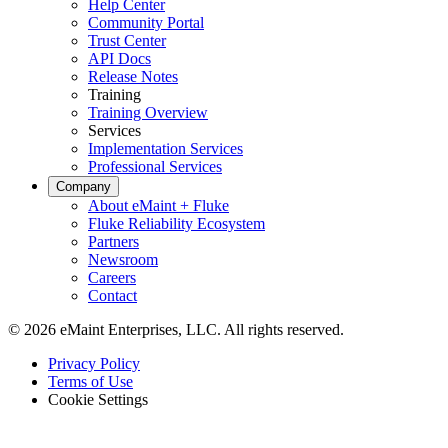
Help Center
Community Portal
Trust Center
API Docs
Release Notes
Training
Training Overview
Services
Implementation Services
Professional Services
Company
About eMaint + Fluke
Fluke Reliability Ecosystem
Partners
Newsroom
Careers
Contact
Lieferantenverwaltung
© 2026 eMaint Enterprises, LLC. All rights reserved.
Auftragnehmerzugang, Arbeitsgenehmigungen
Footer
Privacy Policy
-
Terms of Use
Legal
Cookie Settings