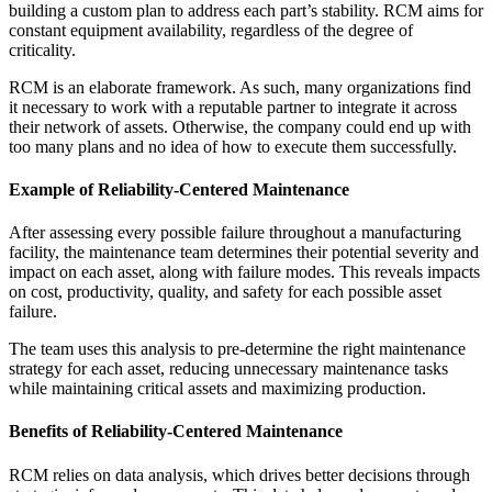
Automobilindustrie
building a custom plan to address each part’s stability. RCM aims for
Montage, Tier-1-Zulieferung, Umstieg auf Elektrofahrzeuge
constant equipment availability, regardless of the degree of
Anlagenverwaltung
criticality.
Hierarchien, Historie, Gesamtbetriebskosten
RCM is an elaborate framework. As such, many organizations find
it necessary to work with a reputable partner to integrate it across
their network of assets. Otherwise, the company could end up with
too many plans and no idea of how to execute them successfully.
Example of Reliability-Centered Maintenance
After assessing every possible failure throughout a manufacturing
facility, the maintenance team determines their potential severity and
impact on each asset, along with failure modes. This reveals impacts
on cost, productivity, quality, and safety for each possible asset
failure.
The team uses this analysis to pre-determine the right maintenance
strategy for each asset, reducing unnecessary maintenance tasks
while maintaining critical assets and maximizing production.
Benefits of Reliability-Centered Maintenance
RCM relies on data analysis, which drives better decisions through