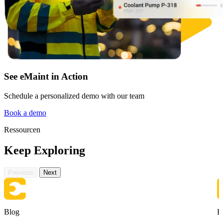
Rechenzentrum
24/7-Verfügbarkeit, Kühlung, Energie, Redundanz
See eMaint in Action
Integrationen
ERP, IIoT, SSO, offene APIs
Schedule a personalized demo with our team
Book a demo
Ressourcen
Keep Exploring
Previous
Next
Blog
B