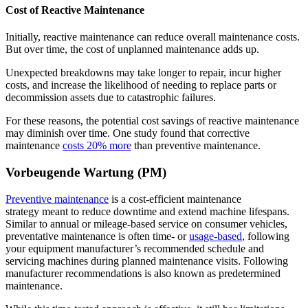
Cost of Reactive Maintenance
Initially, reactive maintenance can reduce overall maintenance costs.
But over time, the cost of unplanned maintenance adds up.
Unexpected breakdowns may take longer to repair, incur higher
costs, and increase the likelihood of needing to replace parts or
decommission assets due to catastrophic failures.
For these reasons, the potential cost savings of reactive maintenance
may diminish over time. One study found that corrective
maintenance
costs 20% more
than preventive maintenance.
Vorbeugende Wartung (PM)
Preventive maintenance
is a cost-efficient maintenance
Facility Management
strategy meant to reduce downtime and extend machine lifespans.
Prädiktive Wartung
Gewerbe, Bildung, gemischt genutzte Immobilien
Similar to annual or mileage-based service on consumer vehicles,
Auf Basis von Sensor- und Zustandsdaten handeln
preventative maintenance is often time- or
usage-based
, following
your equipment manufacturer’s recommended schedule and
servicing machines during planned maintenance visits. Following
manufacturer recommendations is also known as predetermined
maintenance.