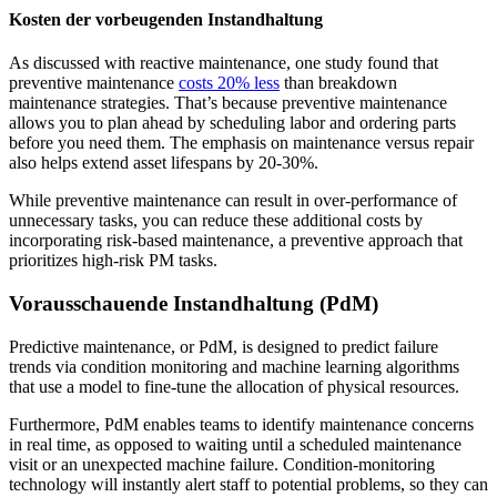
Kosten der vorbeugenden Instandhaltung
Flottenwartung
As discussed with reactive maintenance, one study found that
Mobile App
Rollmaterial, planmäßiger Service, Ersatzteile
preventive maintenance
costs 20% less
than breakdown
Erfahrung für Außendiensttechniker
maintenance strategies. That’s because preventive maintenance
allows you to plan ahead by scheduling labor and ordering parts
before you need them. The emphasis on maintenance versus repair
also helps extend asset lifespans by 20-30%.
While preventive maintenance can result in over-performance of
unnecessary tasks, you can reduce these additional costs by
incorporating risk-based maintenance, a preventive approach that
prioritizes high-risk PM tasks.
Vorausschauende Instandhaltung (PdM)
Predictive maintenance, or PdM, is designed to predict failure
trends via condition monitoring and machine learning algorithms
that use a model to fine-tune the allocation of physical resources.
Furthermore, PdM enables teams to identify maintenance concerns
in real time, as opposed to waiting until a scheduled maintenance
visit or an unexpected machine failure. Condition-monitoring
technology will instantly alert staff to potential problems, so they can