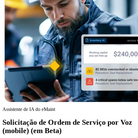
Assistente de IA do eMaint
Saúde
Solicitação de Ordem de Serviço por Voz
Hospitais, clínicas, ativos biomédicos
(mobile) (em Beta)
Software EAM
Hierarquias, histórico, custo total de propriedade