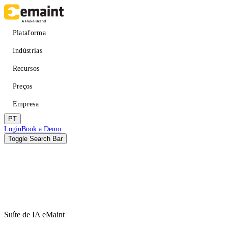
Passar
para
o
Main
Plataforma
conteúdo
navigation
principal
Indústrias
Recursos
Preços
Empresa
PT
Header
Login
Book a Demo
CTA
Toggle Search Bar
Pesquisar
Enviar
Suíte de IA eMaint
Melhorar o tempo de atividade
APRENDER
Empresa