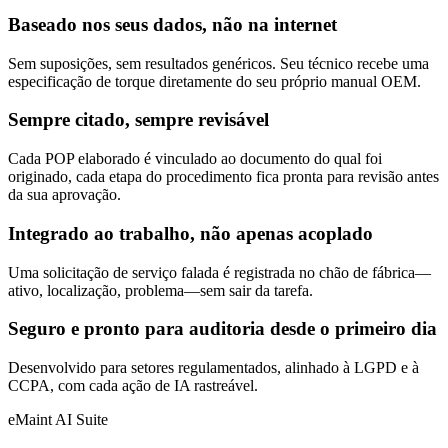
Baseado nos seus dados, não na internet
Sem suposições, sem resultados genéricos. Seu técnico recebe uma
Ciências da Vida
especificação de torque diretamente do seu próprio manual OEM.
Manutenção Preventiva
GxP, 21 CFR Parte 11, pronto para validação
Programe trabalhos recorrentes, evite falhas
Sempre citado, sempre revisável
Cada POP elaborado é vinculado ao documento do qual foi
originado,
cada etapa do procedimento fica pronta para revisão antes
da sua aprovação.
Integrado ao trabalho, não apenas acoplado
Uma solicitação de serviço falada é registrada no chão de fábrica—
ativo, localização, problema—sem sair da tarefa.
Seguro e pronto para auditoria desde o primeiro dia
Desenvolvido para setores regulamentados, alinhado à LGPD e à
CCPA, com cada ação de IA rastreável.
eMaint AI Suite