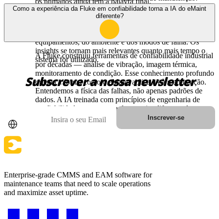
os humanos ainda têm a palavra final.
ordens de serviço, falhas, dados de sensores e
Como a experiência da Fluke em confiabilidade torna a IA do eMaint
desempenho dos ativos. Ela aprende com a sua realidade
diferente?
operacional, não com conjuntos de dados genéricos do
setor. O sistema identifica padrões específicos dos seus
equipamentos, do ambiente e dos modos de falha. Os
insights se tornam mais relevantes quanto mais tempo o
A Fluke construiu ferramentas de confiabilidade industrial
sistema for utilizado.
por décadas — análise de vibração, imagem térmica,
monitoramento de condição. Esse conhecimento profundo
Subscrever a nossa newsletter
orienta a forma como o eMaint aplica IA à manutenção.
Entendemos a física das falhas, não apenas padrões de
dados. A IA treinada com princípios de engenharia de
confiabilidade se comporta de maneira diferente de
País
Correio electrónico
algoritmos genéricos aplicados a problemas de
Inscrever-se
manutenção.
Enterprise-grade CMMS and EAM software for
maintenance teams that need to scale operations
and maximize asset uptime.
Footer
-