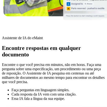
Assistente de IA do eMaint
Petróleo e Gás
Encontre respostas em qualquer
eMaint AI
Upstream, midstream, downstream
documento
IA integrada ao fluxo de trabalho, não é um complemento
AUMENTE O VALOR DOS ATIVOS
Encontre o que você precisa em minutos, não em horas. Faça uma
pergunta sobre uma especificação, um procedimento ou uma peça
de reposição. O Assistente de IA pesquisa em centenas ou até
milhares de documentos ao mesmo tempo para encontrar os detalhes
que você precisa.
Faça perguntas em linguagem simples.
Cada resposta da IA vem com uma citação.
Essa IA fala a língua da sua equipe.