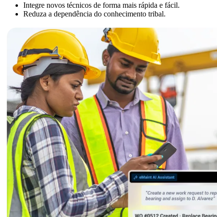
Integre novos técnicos de forma mais rápida e fácil.
Reduza a dependência do conhecimento tribal.
Manutenção de Frotas
Aplicativo Móvel
Material rodante, manutenção programada, peças
Experiência do técnico de campo