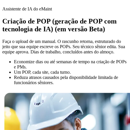
Assistente de IA do eMaint
Criação de POP (geração de POP com
tecnologia de IA) (em versão Beta)
Faça o upload de um manual. O rascunho retorna, estruturado do
jeito que sua equipe escreve os POPs. Seu técnico sênior edita. Sua
equipe aprova. Dias de trabalho, concluídos antes do almoço.
Economize dias ou até semanas de tempo na criação de POPs
e PMs.
Um POP, cada site, cada turno.
Reduza atrasos causados pela disponibilidade limitada de
funcionários sêniores.
Hotelaria
Ativos voltados ao hóspede em múltiplas propriedades
Conformidade Regulatória
Trilhas de auditoria, validação, assinaturas