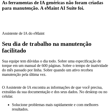
As ferramentas de IA genéricas não foram criadas
para manutenção. A eMaint AI Suite foi.
Instalações
Manutenção Preditiva
Corporativo, educação, imóveis de uso misto
Assistente de IA do eMaint
Aja com base em dados de sensores e condição
Seu dia de trabalho na manutenção
facilitado
Sua equipe tem dúvidas o dia todo. Sobre uma especificação de
torque em um manual de 600 páginas. Sobre o tempo de inatividade
do mês passado por linha. Sobre quando um ativo recebeu
manutenção pela última vez.
O Assistente de IA encontra as informações de que você precisa,
extraídas da sua documentação e dos seus dados. No desktop ou no
celular.
Solucione problemas mais rapidamente e com melhores
resultados.