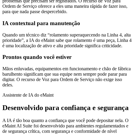
problemas que precisam ser registrados. O recurso de Voz para
Ordem de Serviço oferece a eles uma maneira rápida de fazer isso,
para que nada passe despercebido.
IA contextual para manutenção
Múltiplos Locais e Empresa
Quando um técnico
diz
“rolamento superaquecendo na Linha 4, alta
Implantações globais, funções, governança
prioridade”,
a IA do eMaint
sabe que rolamento é uma peça, Linha 4
é uma localização de ativo e alta prioridade significa criticidade.
Prontos quando você estiver
Mãos enluvadas, equipamentos em funcionamento e chão de fábrica
barulhento significam que sua equipe nem sempre pode parar
para
digitar
. O recurso de Voz para Ordem de Serviço não exige isso
deles.
Featured
Assistente de IA do eMaint
Customer Stories
Desenvolvido para confiança e segurança
See how teams like yours use eMaint
Read stories
A IA é tão boa quanto a confiança que você pode depositar nela. O
eMaint AI Suite foi desenvolvido para ambientes regulamentados e
de segurança crítica, com segurança e conformidade de nível