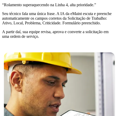
CONECTE E ESCALE
“Rolamento superaquecendo na Linha 4, alta prioridade.”
Seu técnico fala uma única frase. A IA da eMaint escuta e preenche
automaticamente os campos corretos da Solicitação de Trabalho:
Ativo, Local, Problema, Criticidade. Formulário preenchido.
A partir daí, sua equipe revisa, aprova e converte a solicitação em
uma ordem de serviço.
Data Center
Disponibilidade 24/7, refrigeração, energia, redundância