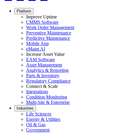
Social
Footer
Platform
menu
Improve Uptime
CMMS Software
Work Order Management
Preventive Maintenance
Predictive Maintenance
Mobile App
eMaint AI
Increase Asset Value
EAM Software
Asset Management
Analytics & Reporting
Parts & Inventory
Regulatory Compliance
Connect & Scale
Integrations
Condition Monitoring
Multi-Site & Enterprise
Industries
Life Sciences
Energy & Utilities
Oil & Gas
Government