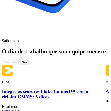
Saiba mais
O dia de trabalho que sua equipe merece
Previous
Next
Blog
Bl
Integre os sensores Fluke Connect™ com o
Ac
eMaint CMMS: 5 dicas
Re
Read more
Saiba mais