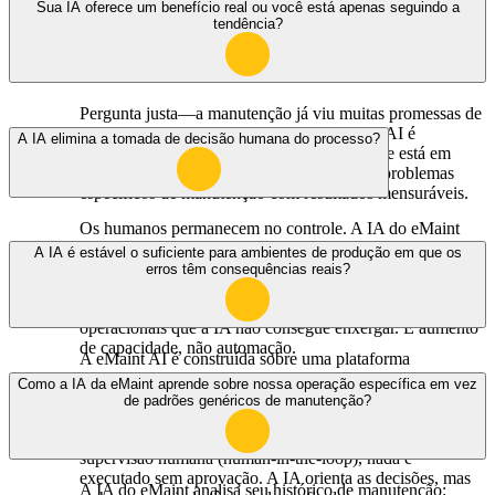
Sua IA oferece um benefício real ou você está apenas seguindo a
tendência?
Pergunta justa—a manutenção já viu muitas promessas de
software que não se concretizam. O eMaint AI é
A IA elimina a tomada de decisão humana do processo?
construído sobre uma plataforma CMMS que está em
produção há mais de 40 anos. A IA resolve problemas
específicos de manutenção com resultados mensuráveis.
Os humanos permanecem no controle. A IA do eMaint
recomenda — sua equipe decide. A IA sinaliza uma
A IA é estável o suficiente para ambientes de produção em que os
anomalia e sugere uma ordem de serviço; seu técnico ou
erros têm consequências reais?
planejador analisa o contexto e a aprova. A IA prioriza seu
backlog; seu gestor ajusta com base em necessidades
operacionais que a IA não consegue enxergar. É aumento
de capacidade, não automação.
A eMaint AI é construída sobre uma plataforma
operacional comprovada, e não adicionada durante
Como a IA da eMaint aprende sobre nossa operação específica em vez
períodos de instabilidade do sistema. Todas as
de padrões genéricos de manutenção?
recomendações da IA são transparentes — você enxerga o
raciocínio por trás das sugestões. E, por contar com
supervisão humana (human-in-the-loop), nada é
executado sem aprovação. A IA orienta as decisões, mas
A IA do eMaint analisa seu histórico de manutenção: